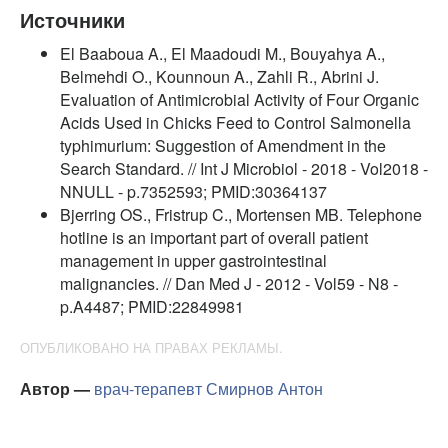
Источники
El Baaboua A., El Maadoudi M., Bouyahya A.,
Belmehdi O., Kounnoun A., Zahli R., Abrini J.
Evaluation of Antimicrobial Activity of Four Organic
Acids Used in Chicks Feed to Control Salmonella
typhimurium: Suggestion of Amendment in the
Search Standard. // Int J Microbiol - 2018 - Vol2018 -
NNULL - p.7352593; PMID:30364137
Bjerring OS., Fristrup C., Mortensen MB. Telephone
hotline is an important part of overall patient
management in upper gastrointestinal
malignancies. // Dan Med J - 2012 - Vol59 - N8 -
p.A4487; PMID:22849981
ОПУБЛИКОВАНО НА ПРАВАХ РЕКЛАМЫ.
Автор —
врач-терапевт
Смирнов Антон