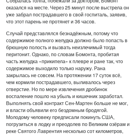
Собралась толпа, побежали за доктором, Бомонт
оказался на месте. Через 25 минут после выстрела он
уже забрал пострадавшего в свой госпиталь, заявив,
что этот парень не протянет и 36 часов.
Случай представлялся безнадёжным, потому что
содержимое полного желудка должно было попасть в
брюшную полость и вызвать неизлечимый тогда
перитонит. Однако, по словам Бомонта, пробитая
часть желудка «прикипела» к плевре и ране так, что
содержимое выходило только наружу. Рана
закрылась не совсем. На протяжении 17 суток всё,
чем кормили пострадавшего, выливалось через
отверстие. Но по мере извлечения дробинок
воспаление пошло на убыль и кишечник заработал.
Выполнять свой контракт Сен-Мартен больше не мог,
и власти объявили его бездомным бродягой.
Молодому человеку предписали покинуть США,
погрузиться в лодку и преодолев по Великим озёрам и
реке Святого Лаврентия несколько сот километров,