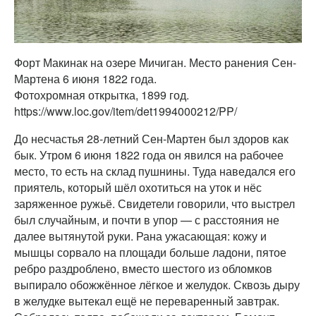
Форт Макинак на озере Мичиган. Место ранения Сен-
Мартена 6 июня 1822 года.
Фотохромная открытка, 1899 год.
https://www.loc.gov/item/det1994000212/PP/
До несчастья 28-летний Сен-Мартен был здоров как
бык. Утром 6 июня 1822 года он явился на рабочее
место, то есть на склад пушнины. Туда наведался его
приятель, который шёл охотиться на уток и нёс
заряженное ружьё. Свидетели говорили, что выстрел
был случайным, и почти в упор — с расстояния не
далее вытянутой руки. Рана ужасающая: кожу и
мышцы сорвало на площади больше ладони, пятое
ребро раздроблено, вместо шестого из обломков
выпирало обожжённое лёгкое и желудок. Сквозь дыру
в желудке вытекал ещё не переваренный завтрак.