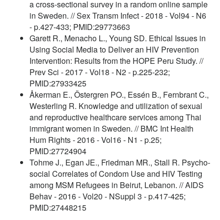
a cross-sectional survey in a random online sample
in Sweden. // Sex Transm Infect - 2018 - Vol94 - N6
- p.427-433; PMID:29773663
Garett R., Menacho L., Young SD. Ethical Issues in
Using Social Media to Deliver an HIV Prevention
Intervention: Results from the HOPE Peru Study. //
Prev Sci - 2017 - Vol18 - N2 - p.225-232;
PMID:27933425
Åkerman E., Östergren PO., Essén B., Fernbrant C.,
Westerling R. Knowledge and utilization of sexual
and reproductive healthcare services among Thai
immigrant women in Sweden. // BMC Int Health
Hum Rights - 2016 - Vol16 - N1 - p.25;
PMID:27724904
Tohme J., Egan JE., Friedman MR., Stall R. Psycho-
social Correlates of Condom Use and HIV Testing
among MSM Refugees in Beirut, Lebanon. // AIDS
Behav - 2016 - Vol20 - NSuppl 3 - p.417-425;
PMID:27448215