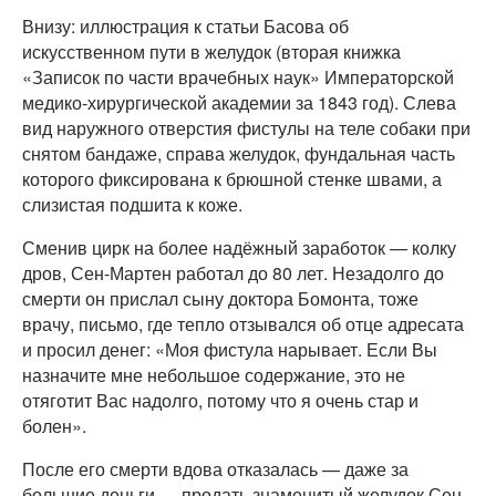
Внизу: иллюстрация к статьи Басова об
искусственном пути в желудок (вторая книжка
«Записок по части врачебных наук» Императорской
медико-хирургической академии за 1843 год). Слева
вид наружного отверстия фистулы на теле собаки при
снятом бандаже, справа желудок, фундальная часть
которого фиксирована к брюшной стенке швами, а
слизистая подшита к коже.
Сменив цирк на более надёжный заработок — колку
дров, Сен-Мартен работал до 80 лет. Незадолго до
смерти он прислал сыну доктора Бомонта, тоже
врачу, письмо, где тепло отзывался об отце адресата
и просил денег: «Моя фистула нарывает. Если Вы
назначите мне небольшое содержание, это не
отяготит Вас надолго, потому что я очень стар и
болен».
После его смерти вдова отказалась — даже за
большие деньги — продать знаменитый желудок Сен-