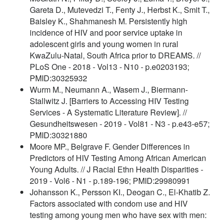
Gareta D., Mutevedzi T., Fenty J., Herbst K., Smit T.,
Baisley K., Shahmanesh M. Persistently high
incidence of HIV and poor service uptake in
adolescent girls and young women in rural
KwaZulu-Natal, South Africa prior to DREAMS. //
PLoS One - 2018 - Vol13 - N10 - p.e0203193;
PMID:30325932
Wurm M., Neumann A., Wasem J., Biermann-
Stallwitz J. [Barriers to Accessing HIV Testing
Services - A Systematic Literature Review]. //
Gesundheitswesen - 2019 - Vol81 - N3 - p.e43-e57;
PMID:30321880
Moore MP., Belgrave F. Gender Differences in
Predictors of HIV Testing Among African American
Young Adults. // J Racial Ethn Health Disparities -
2019 - Vol6 - N1 - p.189-196; PMID:29980991
Johansson K., Persson KI., Deogan C., El-Khatib Z.
Factors associated with condom use and HIV
testing among young men who have sex with men: