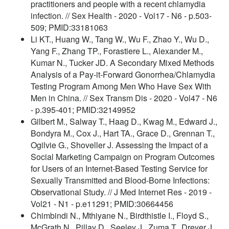
practitioners and people with a recent chlamydia
infection. // Sex Health - 2020 - Vol17 - N6 - p.503-
509; PMID:33181063
Li KT., Huang W., Tang W., Wu F., Zhao Y., Wu D.,
Yang F., Zhang TP., Forastiere L., Alexander M.,
Kumar N., Tucker JD. A Secondary Mixed Methods
Analysis of a Pay-it-Forward Gonorrhea/Chlamydia
Testing Program Among Men Who Have Sex With
Men in China. // Sex Transm Dis - 2020 - Vol47 - N6
- p.395-401; PMID:32149952
Gilbert M., Salway T., Haag D., Kwag M., Edward J.,
Bondyra M., Cox J., Hart TA., Grace D., Grennan T.,
Ogilvie G., Shoveller J. Assessing the Impact of a
Social Marketing Campaign on Program Outcomes
for Users of an Internet-Based Testing Service for
Sexually Transmitted and Blood-Borne Infections:
Observational Study. // J Med Internet Res - 2019 -
Vol21 - N1 - p.e11291; PMID:30664456
Chimbindi N., Mthiyane N., Birdthistle I., Floyd S.,
McGrath N., Pillay D., Seeley J., Zuma T., Dreyer J.,