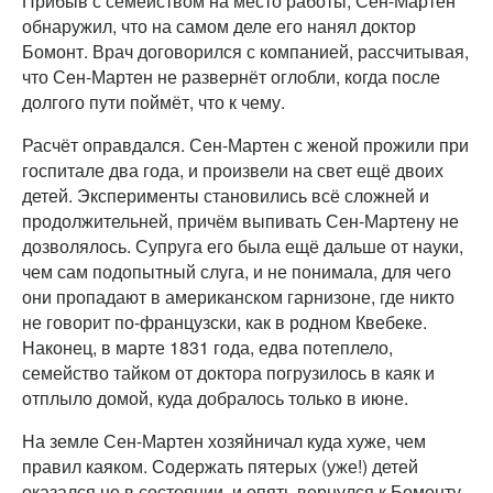
Прибыв с семейством на место работы, Сен-Мартен
обнаружил, что на самом деле его нанял доктор
Бомонт. Врач договорился с компанией, рассчитывая,
что Сен-Мартен не развернёт оглобли, когда после
долгого пути поймёт, что к чему.
Расчёт оправдался. Сен-Мартен с женой прожили при
госпитале два года, и произвели на свет ещё двоих
детей. Эксперименты становились всё сложней и
продолжительней, причём выпивать Сен-Мартену не
дозволялось. Супруга его была ещё дальше от науки,
чем сам подопытный слуга, и не понимала, для чего
они пропадают в американском гарнизоне, где никто
не говорит по-французски, как в родном Квебеке.
Наконец, в марте 1831 года, едва потеплело,
семейство тайком от доктора погрузилось в каяк и
отплыло домой, куда добралось только в июне.
На земле Сен-Мартен хозяйничал куда хуже, чем
правил каяком. Содержать пятерых (уже!) детей
оказался не в состоянии, и опять вернулся к Бомонту.