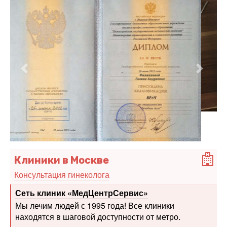
Предыдущий
Следу
Клиники в Москве
Консультация гинеколога
Сеть клиник «МедЦентрСервис»
Мы лечим людей с 1995 года! Все клиники
находятся в шаговой доступности от метро.
Многопрофильный медицинский холдинг "СМ-
Клиника"