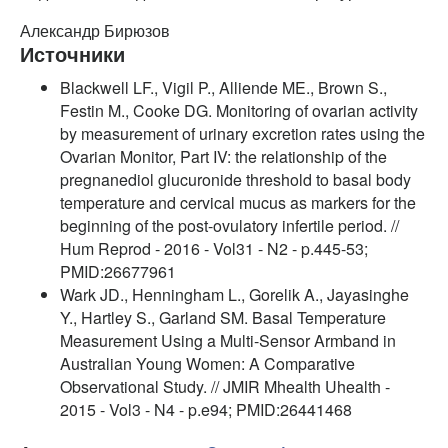
Александр Бирюзов
Источники
Blackwell LF., Vigil P., Alliende ME., Brown S.,
Festin M., Cooke DG. Monitoring of ovarian activity
by measurement of urinary excretion rates using the
Ovarian Monitor, Part IV: the relationship of the
pregnanediol glucuronide threshold to basal body
temperature and cervical mucus as markers for the
beginning of the post-ovulatory infertile period. //
Hum Reprod - 2016 - Vol31 - N2 - p.445-53;
PMID:26677961
Wark JD., Henningham L., Gorelik A., Jayasinghe
Y., Hartley S., Garland SM. Basal Temperature
Measurement Using a Multi-Sensor Armband in
Australian Young Women: A Comparative
Observational Study. // JMIR Mhealth Uhealth -
2015 - Vol3 - N4 - p.e94; PMID:26441468