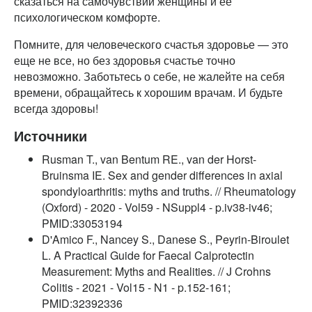
сказаться на самочувствии женщины и ее
психологическом комфорте.
Помните, для человеческого счастья здоровье — это
еще не все, но без здоровья счастье точно
невозможно. Заботьтесь о себе, не жалейте на себя
времени, обращайтесь к хорошим врачам. И будьте
всегда здоровы!
Источники
Rusman T., van Bentum RE., van der Horst-
Bruinsma IE. Sex and gender differences in axial
spondyloarthritis: myths and truths. // Rheumatology
(Oxford) - 2020 - Vol59 - NSuppl4 - p.iv38-iv46;
PMID:33053194
D'Amico F., Nancey S., Danese S., Peyrin-Biroulet
L. A Practical Guide for Faecal Calprotectin
Measurement: Myths and Realities. // J Crohns
Colitis - 2021 - Vol15 - N1 - p.152-161;
PMID:32392336