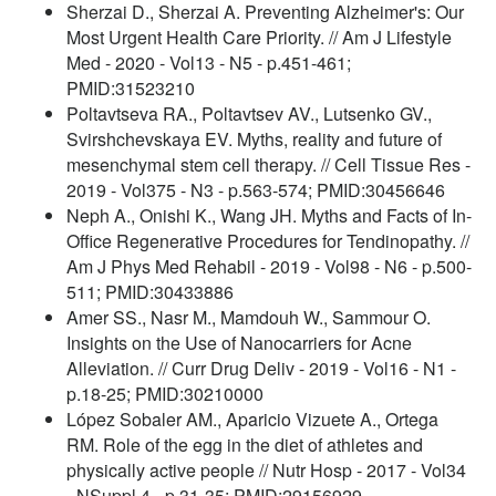
Sherzai D., Sherzai A. Preventing Alzheimer's: Our
Most Urgent Health Care Priority. // Am J Lifestyle
Med - 2020 - Vol13 - N5 - p.451-461;
PMID:31523210
Poltavtseva RA., Poltavtsev AV., Lutsenko GV.,
Svirshchevskaya EV. Myths, reality and future of
mesenchymal stem cell therapy. // Cell Tissue Res -
2019 - Vol375 - N3 - p.563-574; PMID:30456646
Neph A., Onishi K., Wang JH. Myths and Facts of In-
Office Regenerative Procedures for Tendinopathy. //
Am J Phys Med Rehabil - 2019 - Vol98 - N6 - p.500-
511; PMID:30433886
Amer SS., Nasr M., Mamdouh W., Sammour O.
Insights on the Use of Nanocarriers for Acne
Alleviation. // Curr Drug Deliv - 2019 - Vol16 - N1 -
p.18-25; PMID:30210000
López Sobaler AM., Aparicio Vizuete A., Ortega
RM. Role of the egg in the diet of athletes and
physically active people // Nutr Hosp - 2017 - Vol34
- NSuppl 4 - p.31-35; PMID:29156929