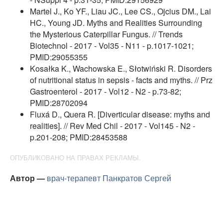
Martel J., Ko YF., Liau JC., Lee CS., Ojcius DM., Lai
HC., Young JD. Myths and Realities Surrounding
the Mysterious Caterpillar Fungus. // Trends
Biotechnol - 2017 - Vol35 - N11 - p.1017-1021;
PMID:29055355
Kosałka K., Wachowska E., Słotwiński R. Disorders
of nutritional status in sepsis - facts and myths. // Prz
Gastroenterol - 2017 - Vol12 - N2 - p.73-82;
PMID:28702094
Fluxá D., Quera R. [Diverticular disease: myths and
realities]. // Rev Med Chil - 2017 - Vol145 - N2 -
p.201-208; PMID:28453588
ОПУБЛИКОВАНО НА ПРАВАХ РЕКЛАМЫ.
Автор —
врач-терапевт
Панкратов Сергей