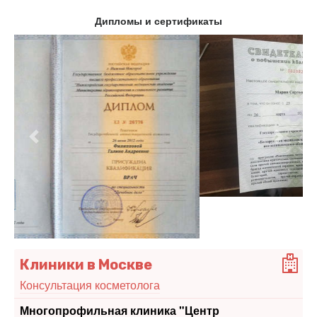
Дипломы и сертификаты
Предыдущий
Следу
Клиники в Москве
Консультация косметолога
Многопрофильная клиника "Центр
Эндохирургии и Литотрипсии"
Высокое качество медицинской помощи. На рынке
платных медуслуг уже 22 года