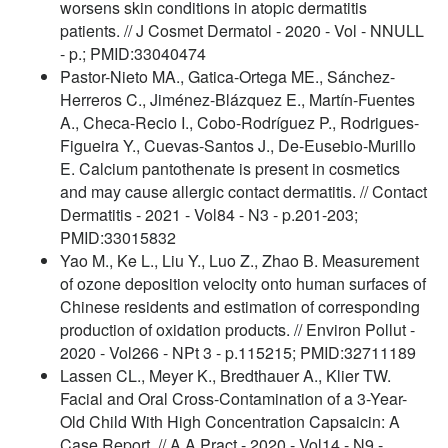
worsens skin conditions in atopic dermatitis
patients. // J Cosmet Dermatol - 2020 - Vol - NNULL
- p.; PMID:33040474
Pastor-Nieto MA., Gatica-Ortega ME., Sánchez-
Herreros C., Jiménez-Blázquez E., Martín-Fuentes
A., Checa-Recio I., Cobo-Rodríguez P., Rodrigues-
Figueira Y., Cuevas-Santos J., De-Eusebio-Murillo
E. Calcium pantothenate is present in cosmetics
and may cause allergic contact dermatitis. // Contact
Dermatitis - 2021 - Vol84 - N3 - p.201-203;
PMID:33015832
Yao M., Ke L., Liu Y., Luo Z., Zhao B. Measurement
of ozone deposition velocity onto human surfaces of
Chinese residents and estimation of corresponding
production of oxidation products. // Environ Pollut -
2020 - Vol266 - NPt 3 - p.115215; PMID:32711189
Lassen CL., Meyer K., Bredthauer A., Klier TW.
Facial and Oral Cross-Contamination of a 3-Year-
Old Child With High Concentration Capsaicin: A
Case Report. // A A Pract - 2020 - Vol14 - N9 -