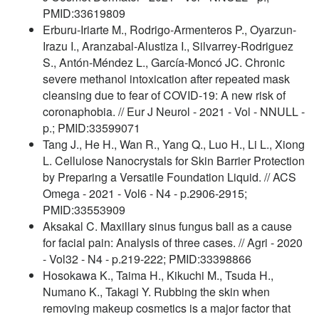
PMID:33619809
Erburu-Iriarte M., Rodrigo-Armenteros P., Oyarzun-
Irazu I., Aranzabal-Alustiza I., Silvarrey-Rodriguez
S., Antón-Méndez L., García-Moncó JC. Chronic
severe methanol intoxication after repeated mask
cleansing due to fear of COVID-19: A new risk of
coronaphobia. // Eur J Neurol - 2021 - Vol - NNULL -
p.; PMID:33599071
Tang J., He H., Wan R., Yang Q., Luo H., Li L., Xiong
L. Cellulose Nanocrystals for Skin Barrier Protection
by Preparing a Versatile Foundation Liquid. // ACS
Omega - 2021 - Vol6 - N4 - p.2906-2915;
PMID:33553909
Aksakal C. Maxillary sinus fungus ball as a cause
for facial pain: Analysis of three cases. // Agri - 2020
- Vol32 - N4 - p.219-222; PMID:33398866
Hosokawa K., Taima H., Kikuchi M., Tsuda H.,
Numano K., Takagi Y. Rubbing the skin when
removing makeup cosmetics is a major factor that