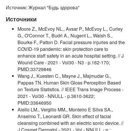
Источник: Журнал "Будь здорова"
Источники
Moore Z., McEvoy NL., Avsar P., McEvoy L., Curley
G., O'Connor T., Budri A., Nugent L., Walsh S.,
Bourke F., Patton D. Facial pressure injuries and the
COVID-19 pandemic: skin protection care to
enhance staff safety in an acute hospital setting. // J
Wound Care - 2021 - Vol30 - N3 - p.162-170;
PMID:33729846
Wang J., Kuesten C., Mayne J., Majmudar G.,
Pappas TN. Human Skin Gloss Perception Based
on Texture Statistics. // IEEE Trans Image Process -
2021 - Vol30 - NNULL - p.3610-3622;
PMID:33646950
Aiello LM., Vergilio MM., Monteiro E Silva SA.,
Anselmo T., Leonardi GR. Skin effect of facial
cleansing combined with an electric sonic device. //
J Cosmet Dermatol - 2021 - Vol - NNULL - p.;