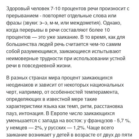
Здоровый человек 7-10 процентов речи произносит с
прерыванием - повторяет отдельные слова или
фразы (звуки: э–э, м-м, или междометия). Однако,
когда перерывы в речи составляют более 10
процентов — это уже заикание. В то время, как для
большинства людей речь считается чем-то самим
собой разумеющимся, заикающиеся испытывают
неимоверные трудности при использовании устной
речи в повседневной жизни.
В разных странах мира процент заикающихся
неодинаков и зависит от некоторых национальных
черт, например, от особенностей темперамента,
определяющих в известной мере такие
характеристики языка как темп, ритм, расстановка
пауз, интонация. В Европе число заикающихся
уменьшается с запада на восток: у французов - 5,7 %,
у немцев — 2%, у русских — 1,2%. Чаще всего
заикание возникает у детей в возрасте от двух до пяти