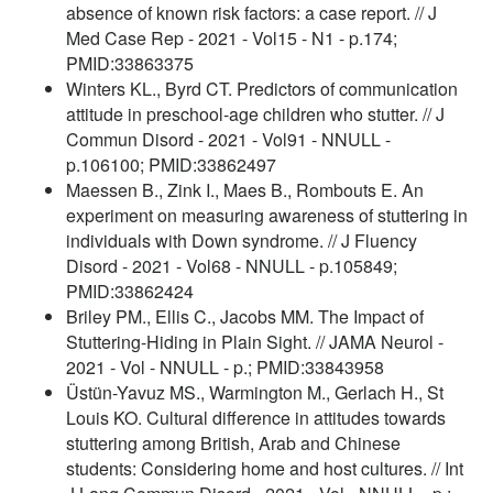
absence of known risk factors: a case report. // J
Med Case Rep - 2021 - Vol15 - N1 - p.174;
PMID:33863375
Winters KL., Byrd CT. Predictors of communication
attitude in preschool-age children who stutter. // J
Commun Disord - 2021 - Vol91 - NNULL -
p.106100; PMID:33862497
Maessen B., Zink I., Maes B., Rombouts E. An
experiment on measuring awareness of stuttering in
individuals with Down syndrome. // J Fluency
Disord - 2021 - Vol68 - NNULL - p.105849;
PMID:33862424
Briley PM., Ellis C., Jacobs MM. The Impact of
Stuttering-Hiding in Plain Sight. // JAMA Neurol -
2021 - Vol - NNULL - p.; PMID:33843958
Üstün-Yavuz MS., Warmington M., Gerlach H., St
Louis KO. Cultural difference in attitudes towards
stuttering among British, Arab and Chinese
students: Considering home and host cultures. // Int