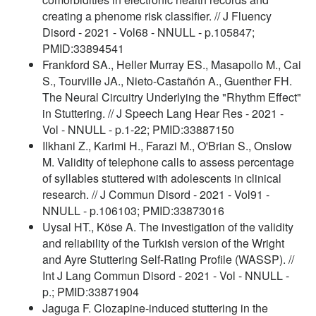
creating a phenome risk classifier. // J Fluency
Disord - 2021 - Vol68 - NNULL - p.105847;
PMID:33894541
Frankford SA., Heller Murray ES., Masapollo M., Cai
S., Tourville JA., Nieto-Castañón A., Guenther FH.
The Neural Circuitry Underlying the "Rhythm Effect"
in Stuttering. // J Speech Lang Hear Res - 2021 -
Vol - NNULL - p.1-22; PMID:33887150
Ilkhani Z., Karimi H., Farazi M., O'Brian S., Onslow
M. Validity of telephone calls to assess percentage
of syllables stuttered with adolescents in clinical
research. // J Commun Disord - 2021 - Vol91 -
NNULL - p.106103; PMID:33873016
Uysal HT., Köse A. The investigation of the validity
and reliability of the Turkish version of the Wright
and Ayre Stuttering Self-Rating Profile (WASSP). //
Int J Lang Commun Disord - 2021 - Vol - NNULL -
p.; PMID:33871904
Jaguga F. Clozapine-induced stuttering in the