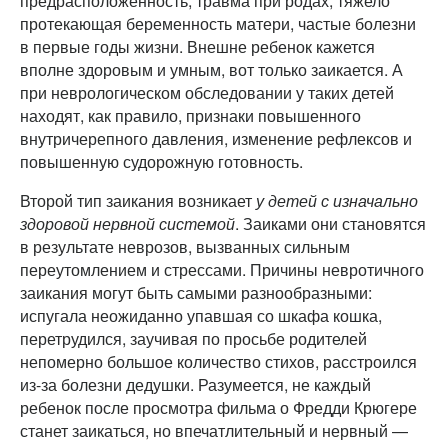
предрасположенность, травма при родах, тяжело
протекающая беременность матери, частые болезни
в первые годы жизни. Внешне ребенок кажется
вполне здоровым и умным, вот только заикается. А
при неврологическом обследовании у таких детей
находят, как правило, признаки повышенного
внутричерепного давления, изменение рефлексов и
повышенную судорожную готовность.
Второй тип заикания возникает
у детей с изначально
здоровой нервной системой
. Заиками они становятся
в результате неврозов, вызванных сильным
переутомлением и стрессами. Причины невротичного
заикания могут быть самыми разнообразными:
испугала неожиданно упавшая со шкафа кошка,
перетрудился, заучивая по просьбе родителей
непомерно большое количество стихов, расстроился
из-за болезни дедушки. Разумеется, не каждый
ребенок после просмотра фильма о Фредди Крюгере
станет заикаться, но впечатлительный и нервный —