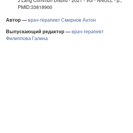
J Lang Commun Disord - 2021 - Vol - NNULL - p.;
PMID:33818900
Автор —
врач-терапевт
Смирнов Антон
Выпускающий редактор —
врач-терапевт
Филиппова Галина