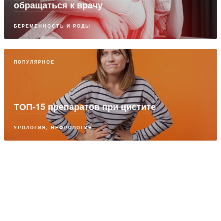
обращаться к врачу
БЕРЕМЕННОСТЬ И РОДЫ
ПОПУЛЯРНОЕ
ТОП-15 препаратов при цистите
УРОЛОГИЯ, НЕФРОЛОГИЯ
ПАРТНЕРСКИЙ МАТЕРИАЛ
Снузелен: сенсорная комната как
«приятный» терапевтический подход