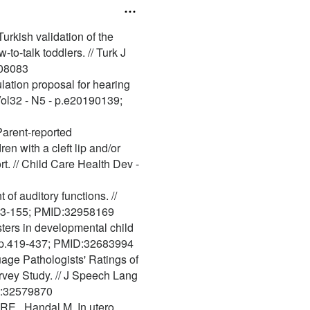
urkish validation of the
to-talk toddlers. // Turk J
108083
ation proposal for hearing
 Vol32 - N5 - p.e20190139;
Parent-reported
n with a cleft lip and/or
t. // Child Care Health Dev -
of auditory functions. //
143-155; PMID:32958169
ters in developmental child
 - p.419-437; PMID:32683994
ge Pathologists' Ratings of
vey Study. // J Speech Lang
ID:32579870
 RE., Handal M. In utero