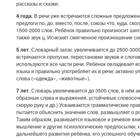
рассказы и сказки.
4 года
. В речи уже встречаются сложные предложен
предлоги по, до, вместо, после, союзы что, куда, ск
1500-2000 слов. Ребёнок правильно произносит шипящ
также звук ц. Исчезает смягченное произношение со
5 лет
. Словарный запас увеличивается до 2500-3000
встречаются пропуски, перестановки звуков и слого
используются все части речи. Ребёнок овладевает в
языка и правильно употребляет их в речи; активно
слова («одежда», «животные»).
7 лет
. Словарь увеличивается до 3500 слов, в нём 
образные слова и выражения, устойчивые словосочет
скорую руку и др.) Усваиваются грамматические пра
пытается объяснить значение слов, размышляет о р
Таким образом, развивается языковое и речевое вни
мышление и другие психологические предпосылки, 
дальнейшего развития ребёнка, его успешного обуч