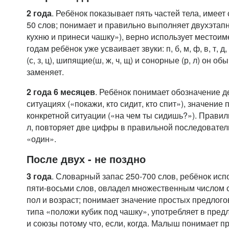
2 года
. Ребёнок показывает пять частей тела, имее
50 слов; понимает и правильно выполняет двухэтап
кухню и принеси чашку»), верно использует местоиме
годам ребёнок уже усваивает звуки: п, б, м, ф, в, т, д,
(с, з, ц), шипящие(ш, ж, ч, щ) и сонорные (р, л) он о
заменяет.
2 года 6 месяцев
. Ребёнок понимает обозначение д
ситуациях («покажи, кто сидит, кто спит»), значение
конкретной ситуации («на чем ты сидишь?»). Правильн
л, повторяет две цифры в правильной последовател
«один».
После двух - не поздно
3 года
. Словарный запас 250-700 слов, ребёнок исп
пяти-восьми слов, овладел множественным числом с
пол и возраст; понимает значение простых предлог
типа «положи кубик под чашку», употребляет в пре
и союзы потому что, если, когда. Малыш понимает п