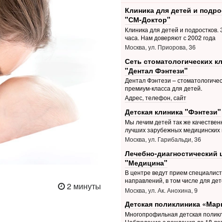
Клиника для детей и подро
"СМ-Доктор"
Клиника для детей и подростков. З
часа. Нам доверяют с 2002 года
Москва, ул. Приорова, 36
Сеть стоматологических к
"Дентал Фэнтези"
Дентал Фэнтези – стоматологичес
премиум-класса для детей.
Адрес, телефон, сайт
Детская клиника "Фэнтези"
Мы лечим детей так же качественн
лучших зарубежных медицинских 
Москва, ул. Гарибальди, 36
Лечебно-диагностический 
"Медицина"
В центре ведут прием специалис
направлений, в том числе для дет
2 минуты
Москва, ул. Ак. Анохина, 9
Детская поликлиника «Мар
Многопрофильная детская поликл
Наблюдение с рождения до 18 ле