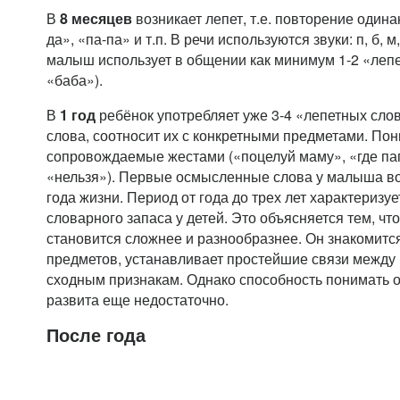
В
8 месяцев
возникает лепет, т.е. повторение одина
да», «па-па» и т.п. В речи используются звуки: п, б, м, г
малыш использует в общении как минимум 1-2 «лепе
«баба»).
В
1 год
ребёнок употребляет уже 3-4 «лепетных сло
слова, соотносит их с конкретными предметами. Пон
сопровождаемые жестами («поцелуй маму», «где пап
«нельзя»). Первые осмысленные слова у малыша во
года жизни. Период от года до трех лет характериз
словарного запаса у детей. Это объясняется тем, чт
становится сложнее и разнообразнее. Он знакомитс
предметов, устанавливает простейшие связи между 
сходным признакам. Однако способность понимать 
развита еще недостаточно.
После года