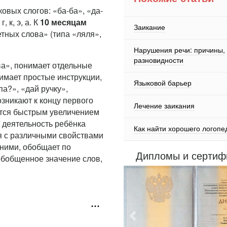
ковых слогов: «ба-ба», «да-
, к, э, а. К
10 месяцам
Заикание
тных слова» (типа «ляля»,
Нарушения речи: причины,
разновидности
ва», понимает отдельные
имает простые инструкции,
Языковой барьер
а?», «дай ручку»,
зникают к концу первого
Лечение заикания
уется быстрым увеличением
о деятельность ребёнка
Как найти хорошего логопе
я с различными свойствами
ними, обобщает по
Дипломы и сертиф
обобщенное значение слов,
Предыдущий