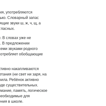
ия, употребляются
олько. Словарный запас
ие звуки ш, ж, ч, щ, а
гласных.
. В словах уже не
в. В предложении
семи звуками родного
 употребляет обобщающие
активно накапливаются
ания (ни свет ни заря, на
вила. Ребёнок активно
оде существительных.
мание, память, логическое
необходимые для
ения в школе.