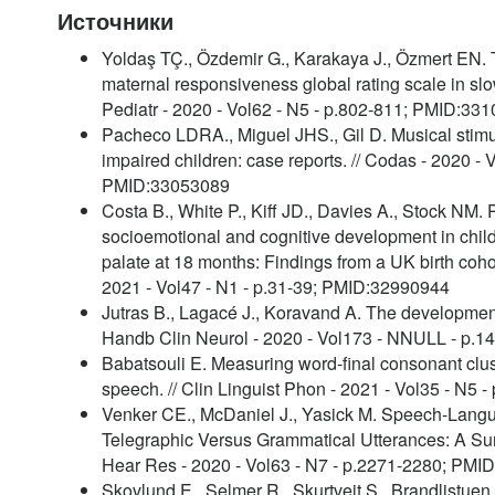
Источники
Yoldaş TÇ., Özdemir G., Karakaya J., Özmert EN. T
maternal responsiveness global rating scale in slow-
Pediatr - 2020 - Vol62 - N5 - p.802-811; PMID:33
Pacheco LDRA., Miguel JHS., Gil D. Musical stimul
impaired children: case reports. // Codas - 2020 -
PMID:33053089
Costa B., White P., Kiff JD., Davies A., Stock NM. 
socioemotional and cognitive development in childre
palate at 18 months: Findings from a UK birth cohor
2021 - Vol47 - N1 - p.31-39; PMID:32990944
Jutras B., Lagacé J., Koravand A. The development 
Handb Clin Neurol - 2020 - Vol173 - NNULL - p.
Babatsouli E. Measuring word-final consonant clus
speech. // Clin Linguist Phon - 2021 - Vol35 - N5
Venker CE., McDaniel J., Yasick M. Speech-Langua
Telegraphic Versus Grammatical Utterances: A Sur
Hear Res - 2020 - Vol63 - N7 - p.2271-2280; PM
Skovlund E., Selmer R., Skurtveit S., Brandlistuen