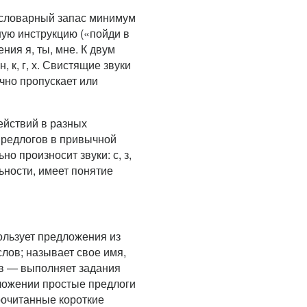
т словарный запас минимум
ную инструкцию («пойди в
ния я, ты, мне. К двум
 н, к, г, х. Свистящие звуки
бычно пропускает или
ействий в разных
 предлогов в привычной
о произносит звуки: с, з,
ьности, имеет понятие
ользует предложения из
лов; называет свое имя,
ов — выполняет задания
дложении простые предлоги
рочитанные короткие