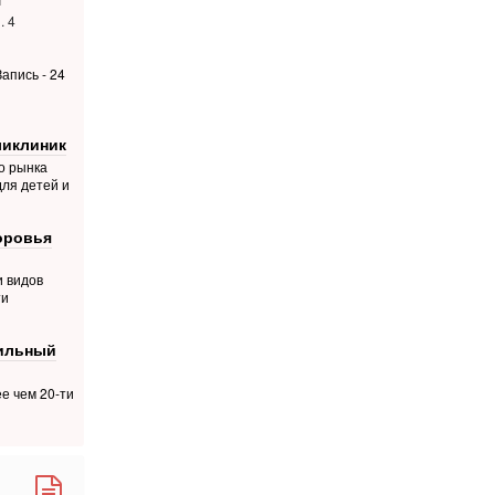
. 4
апись - 24
ликлиник
о рынка
для детей и
оровья
и видов
ти
фильный
е чем 20-ти