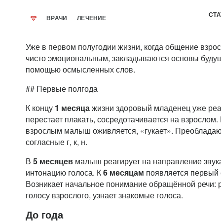
СТА
ВРАЧИ
ЛЕЧЕНИЕ
Уже в первом полугодии жизни, когда общение взрос
чисто эмоциональным, закладываются основы будущ
помощью осмысленных слов.
## Первые полгода
К концу
1 месяца
жизни здоровый младенец уже реа
перестает плакать, сосредотачивается на взрослом.
взрослым малыш оживляется, «гукает». Преобладают
согласные г, к, н.
В
5 месяцев
малыш реагирует на направление звука
интонацию голоса. К
6 месяцам
появляется первый 
Возникает начальное понимание обращённой речи: 
голосу взрослого, узнает знакомые голоса.
До года