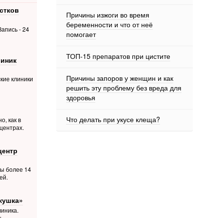
стков
Причины изжоги во время
беременности и что от неё
апись - 24
помогает
ТОП-15 препаратов при цистите
линик
Причины запоров у женщин и как
кие клиники
решить эту проблему без вреда для
здоровья
Что делать при укусе клеща?
о, как в
центрах.
центр
ты более 14
ей.
кушка»
иника.
т