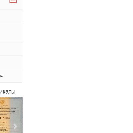
да
икаты
Следующий