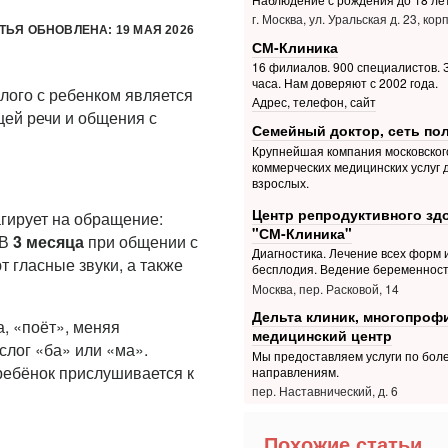
г. Москва, ул. Уральская д. 23, корп
ТЬЯ ОБНОВЛЕНА: 19 МАЯ 2026
СМ-Клиника
16 филиалов. 900 специалистов. З
часа. Нам доверяют с 2002 года.
лого с ребенком является
Адрес, телефон, сайт
ей речи и общения с
Семейный доктор, сеть по
Крупнейшая компания московског
коммерческих медицинских услуг 
взрослых.
Центр репродуктивного зд
гирует на обращение:
"СМ-Клиника"
 В
3 месяца
при общении с
Диагностика. Лечение всех форм 
 гласные звуки, а также
бесплодия. Ведение беременнос
Москва, пер. Расковой, 14
Дельта клиник, многопро
, «поёт», меняя
медицинский центр
слог «ба» или «ма».
Мы предоставляем услуги по боле
ребёнок прислушивается к
направлениям.
пер. Наставнический, д. 6
Похожие статьи