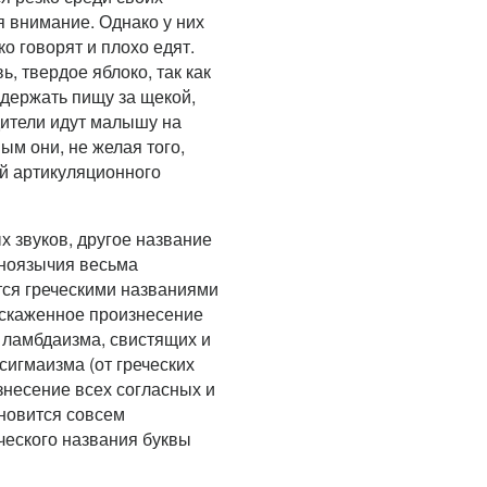
я внимание. Однако у них
ко говорят и плохо едят.
, твердое яблоко, так как
 держать пищу за щекой,
дители идут малышу на
ым они, не желая того,
й артикуляционного
 звуков, другое название
сноязычия весьма
тся греческими названиями
искаженное произнесение
– ламбдаизма, свистящих и
 сигмаизма (от греческих
знесение всех согласных и
ановится совсем
еческого названия буквы