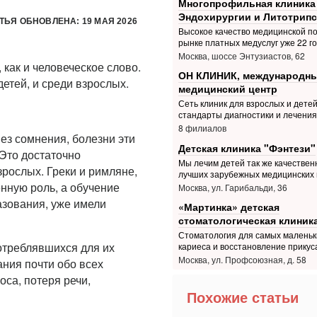
Многопрофильная клиника
Эндохирургии и Литотрипс
ТЬЯ ОБНОВЛЕНА: 19 МАЯ 2026
Высокое качество медицинской п
рынке платных медуслуг уже 22 г
Москва, шоссе Энтузиастов, 62
 как и человеческое слово.
ОН КЛИНИК, международн
етей, и среди взрослых.
медицинский центр
Сеть клиник для взрослых и дете
стандарты диагностики и лечения
8 филиалов
Без сомнения, болезни эти
Детская клиника "Фэнтези"
 Это достаточно
Мы лечим детей так же качественн
зрослых. Греки и римляне,
лучших зарубежных медицинских 
нную роль, а обучение
Москва, ул. Гарибальди, 36
азования, уже имели
«Мартинка» детская
стоматологическая клиник
Стоматология для самых маленьк
отреблявшихся для их
кариеса и восстановление прикус
Москва, ул. Профсоюзная, д. 58
ания почти обо всех
оса, потеря речи,
Похожие статьи