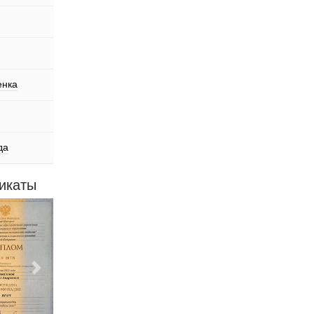
енка
да
икаты
Следующий