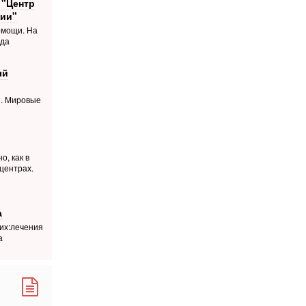
 "Центр
ии"
омощи. На
ода
ый
й. Мировые
о, как в
центрах.
а
их:лечения
а