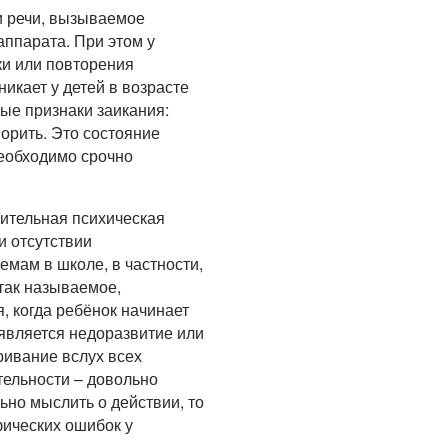
и речи, вызываемое
аппарата. При этом у
и или повторения
никает у детей в возрасте
вые признаки заикания:
ворить. Это состояние
необходимо срочно
лительная психическая
и отсутствии
емам в школе, в частности,
так называемое,
, когда ребёнок начинает
 является недоразвитие или
ривание вслух всех
тельности – довольно
ьно мыслить о действии, то
фических ошибок у