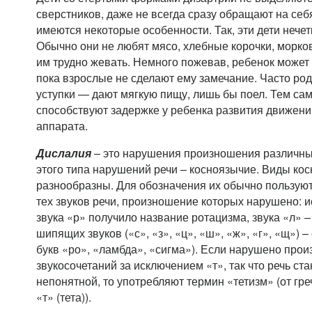
сверстников, даже не всегда сразу обращают на себ
имеются некоторые особенности. Так, эти дети нечет
Обычно они не любят мясо, хлебные корочки, морковь
им трудно жевать. Немного пожевав, ребенок может
пока взрослые не сделают ему замечание. Часто ро
уступки — дают мягкую пищу, лишь бы поел. Тем сам
способствуют задержке у ребенка развития движени
аппарата.
Дислалия
– это нарушения произношения различных
этого типа нарушений речи – косноязычие. Виды ко
разнообразны. Для обозначения их обычно пользую
тех звуков речи, произношение которых нарушено: 
звука «р» получило название ротацизма, звука «л» 
шипящих звуков («с», «з», «ц», «ш», «ж», «г», «щ») –
букв «ро», «ламбда», «сигма»). Если нарушено прои
звукосочетаний за исключением «т», так что речь ст
непонятной, то употребляют термин «тетизм» (от гр
«т» (тета)).