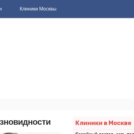
и
Клиники Москвы
азновидности
Клиники в Москве
Семейный доктор, сеть по