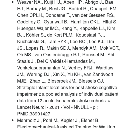
Weaver NA., Kuijf HJ., Aben HP., Abrigo J., Bae
HJ., Barbay M., Best JG., Bordet R., Chappell FM.,
Chen CPLH., Dondaine T., van der Giessen RS.,
Godefroy O., Gyanwali B., Hamilton OKL., Hilal S.,
Huenges Wajer IMC., Kang Y., Kappelle LJ., Kim
BJ., Köhler S., de Kort PLM., Koudstaal PJ.,
Kuchcinski G., Lam BYK., Lee BC., Lee KJ., Lim
JS., Lopes R., Makin SDJ., Mendyk AM., Mok VCT.,
Oh MS., van Oostenbrugge RJ., Roussel M., Shi L.,
Staals J., Del C Valdés-Hernández M.,
Venketasubramanian N., Verhey FRJ., Wardlaw
JM., Werring DJ., Xin X., Yu KH., van Zandvoort
MJE., Zhao L., Biesbroek JM., Biessels GJ.
Strategic infarct locations for post-stroke cognitive
impairment: a pooled analysis of individual patient
data from 12 acute ischaemic stroke cohorts. //
Lancet Neurol - 2021 - Vol - NNULL - p.;
PMID:33901427
Mehrholz J., Pohl M., Kugler J., Elsner B.
Electromechanical-Assisted Training for Walking