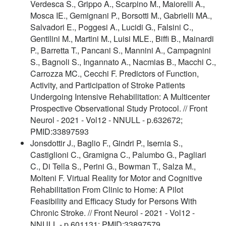
Verdesca S., Grippo A., Scarpino M., Maiorelli A.,
Mosca IE., Gemignani P., Borsotti M., Gabrielli MA.,
Salvadori E., Poggesi A., Lucidi G., Falsini C.,
Gentilini M., Martini M., Luisi MLE., Biffi B., Mainardi
P., Barretta T., Pancani S., Mannini A., Campagnini
S., Bagnoli S., Ingannato A., Nacmias B., Macchi C.,
Carrozza MC., Cecchi F. Predictors of Function,
Activity, and Participation of Stroke Patients
Undergoing Intensive Rehabilitation: A Multicenter
Prospective Observational Study Protocol. // Front
Neurol - 2021 - Vol12 - NNULL - p.632672;
PMID:33897593
Jonsdottir J., Baglio F., Gindri P., Isernia S.,
Castiglioni C., Gramigna C., Palumbo G., Pagliari
C., Di Tella S., Perini G., Bowman T., Salza M.,
Molteni F. Virtual Reality for Motor and Cognitive
Rehabilitation From Clinic to Home: A Pilot
Feasibility and Efficacy Study for Persons With
Chronic Stroke. // Front Neurol - 2021 - Vol12 -
NNULL - p.601131; PMID:33897579