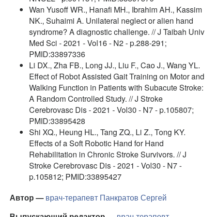
Wan Yusoff WR., Hanafi MH., Ibrahim AH., Kassim
NK., Suhaimi A. Unilateral neglect or alien hand
syndrome? A diagnostic challenge. // J Taibah Univ
Med Sci - 2021 - Vol16 - N2 - p.288-291;
PMID:33897336
Li DX., Zha FB., Long JJ., Liu F., Cao J., Wang YL.
Effect of Robot Assisted Gait Training on Motor and
Walking Function in Patients with Subacute Stroke:
A Random Controlled Study. // J Stroke
Cerebrovasc Dis - 2021 - Vol30 - N7 - p.105807;
PMID:33895428
Shi XQ., Heung HL., Tang ZQ., Li Z., Tong KY.
Effects of a Soft Robotic Hand for Hand
Rehabilitation in Chronic Stroke Survivors. // J
Stroke Cerebrovasc Dis - 2021 - Vol30 - N7 -
p.105812; PMID:33895427
Автор —
врач-терапевт
Панкратов Сергей
Выпускающий редактор —
врач-терапевт