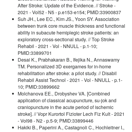
After Stroke: Update of the Evidence. // Stroke -
2021 - Vol52 - N5 - p.e153-e154; PMID:33900837
Suh JH., Lee EC., Kim JS., Yoon SY. Association
between trunk core muscle thickness and functional
ability in subacute hemiplegic stroke patients: an
exploratory cross-sectional study. // Top Stroke
Rehabil - 2021 - Vol - NNULL - p.1-10;
PMID:33899701
Desai K., Prabhakaran B., Ifejika N., Annaswamy
TM. Personalized 3D exergames for in-home
rehabilitation after stroke: a pilot study. // Disabil
Rehabil Assist Technol - 2021 - Vol - NNULL - p.1-
10; PMID:33899662
Molchanova EE., Drobyshev VA. [Combined
application of classical acupuncture, su-jok and
craniopuncture in the acute period of ischemic
stroke]. // Vopr Kurortol Fizioter Lech Fiz Kult - 2021
- Vol98 - N2 - p.5-9; PMID:33899446
Hakiki B., Paperini A., Castagnoli C., Hochleitner I.,