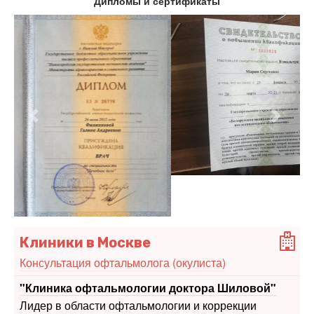
Дипломы и сертификаты
Предыдущий
Следу
Клиники в Москве
Консультация офтальмолога (окулиста)
"Клиника офтальмологии доктора Шиловой"
Лидер в области офтальмологии и коррекции
зрения
Адрес, телефон, сайт