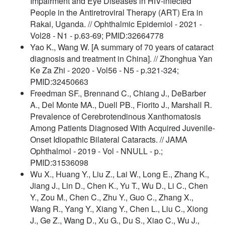
Impairment and Eye Diseases in HIV-infected
People in the Antiretroviral Therapy (ART) Era in
Rakai, Uganda. // Ophthalmic Epidemiol - 2021 -
Vol28 - N1 - p.63-69; PMID:32664778
Yao K., Wang W. [A summary of 70 years of cataract
diagnosis and treatment in China]. // Zhonghua Yan
Ke Za Zhi - 2020 - Vol56 - N5 - p.321-324;
PMID:32450663
Freedman SF., Brennand C., Chiang J., DeBarber
A., Del Monte MA., Duell PB., Fiorito J., Marshall R.
Prevalence of Cerebrotendinous Xanthomatosis
Among Patients Diagnosed With Acquired Juvenile-
Onset Idiopathic Bilateral Cataracts. // JAMA
Ophthalmol - 2019 - Vol - NNULL - p.;
PMID:31536098
Wu X., Huang Y., Liu Z., Lai W., Long E., Zhang K.,
Jiang J., Lin D., Chen K., Yu T., Wu D., Li C., Chen
Y., Zou M., Chen C., Zhu Y., Guo C., Zhang X.,
Wang R., Yang Y., Xiang Y., Chen L., Liu C., Xiong
J., Ge Z., Wang D., Xu G., Du S., Xiao C., Wu J.,