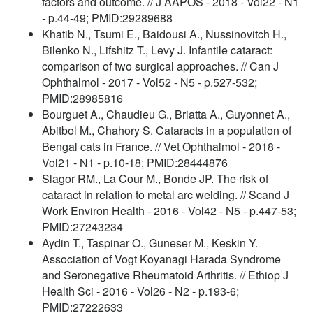
factors and outcome. // J AAPOS - 2018 - Vol22 - N1
- p.44-49; PMID:29289688
Khatib N., Tsumi E., Baidousi A., Nussinovitch H.,
Bilenko N., Lifshitz T., Levy J. Infantile cataract:
comparison of two surgical approaches. // Can J
Ophthalmol - 2017 - Vol52 - N5 - p.527-532;
PMID:28985816
Bourguet A., Chaudieu G., Briatta A., Guyonnet A.,
Abitbol M., Chahory S. Cataracts in a population of
Bengal cats in France. // Vet Ophthalmol - 2018 -
Vol21 - N1 - p.10-18; PMID:28444876
Slagor RM., La Cour M., Bonde JP. The risk of
cataract in relation to metal arc welding. // Scand J
Work Environ Health - 2016 - Vol42 - N5 - p.447-53;
PMID:27243234
Aydin T., Taspinar O., Guneser M., Keskin Y.
Association of Vogt Koyanagi Harada Syndrome
and Seronegative Rheumatoid Arthritis. // Ethiop J
Health Sci - 2016 - Vol26 - N2 - p.193-6;
PMID:27222633