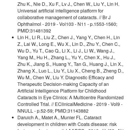
Zhu K., Nie D., Xu F., Lv J., Chen W., Liu Y., Lin H.
Universal artificial intelligence platform for
collaborative management of cataracts. // Br J
Ophthalmol - 2019 - Vol103 - N11 - p.1553-1560;
PMID:31481392
Lin H., Li R., Liu Z., Chen J., Yang Y., Chen H., Lin
Z., Lai W., Long E., Wu X., Lin D., Zhu Y., Chen C.,
Wu D., Yu T., Cao Q., Li X., Li J., Li W., Wang J.,
Yang M., Hu H., Zhang L., Yu Y., Chen X., Hu J.,
Zhu K., Jiang S., Huang Y., Tan G., Huang J., Lin X.,
Zhang X., Luo L., Liu Y., Liu X., Cheng B., Zheng D.,
Wu M., Chen W., Liu Y. Diagnostic Efficacy and
Therapeutic Decision-making Capacity of an
Artificial Intelligence Platform for Childhood
Cataracts in Eye Clinics: A Multicentre Randomized
Controlled Trial. // EClinicalMedicine - 2019 - Vol9 -
NNULL - p.52-59; PMID:31143882
Daruich A., Matet A., Munier FL. Cataract
development in children with Coats disease: risk