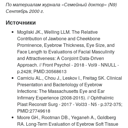
По материалам журнала «Семейный доктор» (N9)
Сентябрь 2000 г.
Источники
Mogilski JK., Welling LLM. The Relative
Contribution of Jawbone and Cheekbone
Prominence, Eyebrow Thickness, Eye Size, and
Face Length to Evaluations of Facial Masculinity
and Attractiveness: A Conjoint Data-Driven
Approach. // Front Psychol - 2018 - Vol9 - NNULL -
p.2428; PMID:30568613
Carniciu AL., Chou J., Leskov I., Freitag SK. Clinical
Presentation and Bacteriology of Eyebrow
Infections: The Massachusetts Eye and Ear
Infirmary Experience (2008-2015). // Ophthalmic
Plast Reconstr Surg - 2017 - Vol33 - N5 - p.372-375;
PMID:27749618
Moore GH., Rootman DB., Yeganeh A., Goldberg
RA. Long-Term Evaluation of Eyebrow Soft Tissue