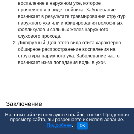
воспаление в наружном ухе, которое
проявляется в виде гнойника. Заболевание
возникает в результате травмирования структур
наружного уха или инфицирования волосяных
фолликулов и сальных желез наружного
слухового прохода.
Диффузный. Для этого вида отита характерно
обширное распространение воспаления на
структуры наружного уха. Заболевание часто
возникает из-за попадания воды в ухо³.
Заключение
На этом сайте используются файлы cookie. Продолжая
Наружный отит — заболевание, протекающее с
просмотр сайта, вы разрешаете их использование.
выраженной клинической картиной и интенсивной
Подробнее
.
OK
болью. Эта болезнь редко приводит к осложнениям.