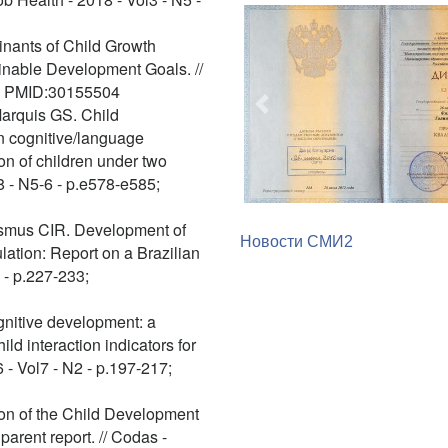
nants of Child Growth
ainable Development Goals. //
14; PMID:30155504
Предыдущий
Marquis GS. Child
n cognitive/language
ion of children under two
8 - N5-6 - p.e578-e585;
Asmus CIR. Development of
Новости СМИ2
lation: Report on a Brazilian
 - p.227-233;
ognitive development: a
ld interaction indicators for
 - Vol7 - N2 - p.197-217;
on of the Child Development
parent report. // Codas -