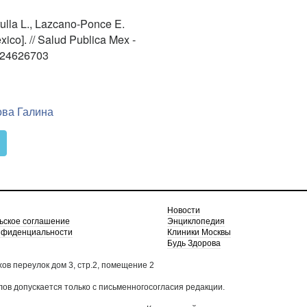
rulla L., Lazcano-Ponce E.
ico]. // Salud Publica Mex -
D:24626703
ва Галина
Новости
ьское соглашение
Энциклопедия
нфиденциальности
Клиники Москвы
Будь Здорова
хов переулок дом 3, стр.2, помещение 2
в допускается только с письменногосогласия редакции.