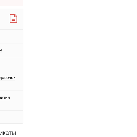
и
 девочек
вития
икаты