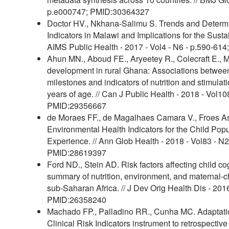
p.e000747; PMID:30364327
Doctor HV., Nkhana-Salimu S. Trends and Determi
Indicators in Malawi and Implications for the Sust
AIMS Public Health - 2017 - Vol4 - N6 - p.590-6
Ahun MN., Aboud FE., Aryeetey R., Colecraft E., 
development in rural Ghana: Associations betwee
milestones and indicators of nutrition and stimulat
years of age. // Can J Public Health - 2018 - Vol10
PMID:29356667
de Moraes FF., de Magalhaes Camara V., Froes 
Environmental Health Indicators for the Child Popu
Experience. // Ann Glob Health - 2018 - Vol83 - N2
PMID:28619397
Ford ND., Stein AD. Risk factors affecting child c
summary of nutrition, environment, and maternal-chi
sub-Saharan Africa. // J Dev Orig Health Dis - 2016
PMID:26358240
Machado FP., Palladino RR., Cunha MC. Adaptati
Clinical Risk Indicators instrument to retrospective 