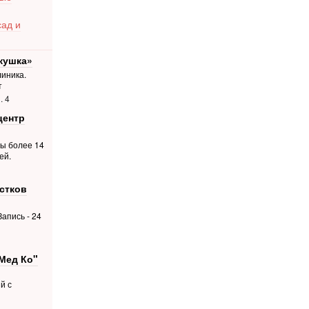
сад и
кушка»
иника.
т
. 4
центр
ты более 14
ей.
стков
апись - 24
Мед Ко"
й с