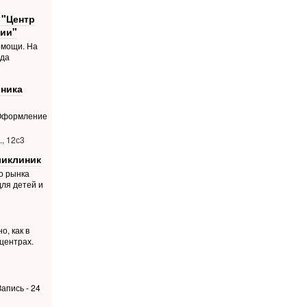
 "Центр
ии"
омощи. На
ода
ника
 Оформление
, 12с3
ликлиник
о рынка
для детей и
о, как в
центрах.
апись - 24