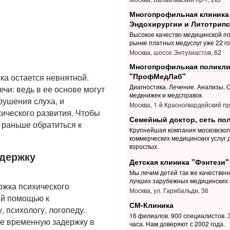
Многопрофильная клиника
Эндохирургии и Литотрипс
Высокое качество медицинской п
рынке платных медуслуг уже 22 г
Москва, шоссе Энтузиастов, 62
Многопрофильная поликли
"ПрофМедЛаб"
нка остается невнятной.
Диагностика. Лечение. Анализы.
чи: ведь в ее основе могут
медкнижек и медсправок
рушения слуха, и
Москва, 1-й Красногвардейский пр.
хического развития. Чтобы
Семейный доктор, сеть по
 раньше обратиться к
Крупнейшая компания московског
коммерческих медицинских услуг 
взрослых.
адержку
Детская клиника "Фэнтези"
Мы лечим детей так же качественн
лучших зарубежных медицинских 
ржка психического
Москва, ул. Гарибальди, 36
ой помощью к
СМ-Клиника
 психологу, логопеду.
16 филиалов. 900 специалистов. З
ие временную задержку в
часа. Нам доверяют с 2002 года.