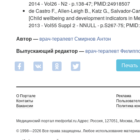
2014 - Vol26 - N2 - p.138-47; PMID:24918507
de Castro F., Allen-Leigh B., Katz G., Salvador-Ca
[Child wellbeing and development indicators in Mex
2013 - Vol55 Suppl 2 - NNULL - p.S267-75; PMI
Автор —
врач-терапевт
Смирнов Антон
Выпускающий редактор —
врач-терапевт
Филиппо
Печать
О Портале
Реклама
Контакты
Пользовател
Вакансии
Политика ко
Медицинский портал medportal.ru.Адрес: Россия, 127051, Москва, Ли
© 1998—2026 Все права защищены. Любое использование материало