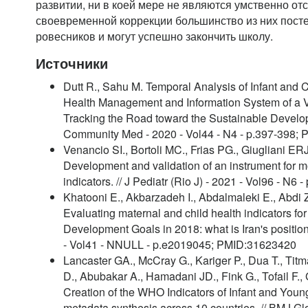
развитии, ни в коей мере не являются умственно от
своевременной коррекции большинство из них пост
ровесников и могут успешно закончить школу.
Источники
Dutt R., Sahu M. Temporal Analysis of Infant and C
Health Management and Information System of a Vul
Tracking the Road toward the Sustainable Develop
Community Med - 2020 - Vol44 - N4 - p.397-398;
Venancio SI., Bortoli MC., Frias PG., Giugliani E
Development and validation of an instrument for m
indicators. // J Pediatr (Rio J) - 2021 - Vol96 - N
Khatooni E., Akbarzadeh I., Abdalmaleki E., Abdi
Evaluating maternal and child health indicators fo
Development Goals in 2018: what is Iran's position
- Vol41 - NNULL - p.e2019045; PMID:31623420
Lancaster GA., McCray G., Kariger P., Dua T., Ti
D., Abubakar A., Hamadani JD., Fink G., Tofail F.,
Creation of the WHO Indicators of Infant and You
metadata synthesis across 10 countries. // BMJ Glo