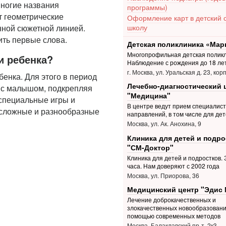
 многие названия
программы)
т геометрические
Оформление карт в детский 
нной сюжетной линией.
школу
ить первые слова.
Детская поликлиника «Мар
Многопрофильная детская поликл
и ребенка?
Наблюдение с рождения до 18 ле
г. Москва, ул. Уральская д. 23, корп
енка. Для этого в период
Лечебно-диагностический 
ь с малышом, подкрепляя
"Медицина"
 специальные игры и
В центре ведут прием специалис
 сложные и разнообразные
направлений, в том числе для дет
Москва, ул. Ак. Анохина, 9
Клиника для детей и подро
"СМ-Доктор"
Клиника для детей и подростков. З
часа. Нам доверяют с 2002 года
Москва, ул. Приорова, 36
Медицинский центр "Эдис 
Лечение доброкачественных и
злокачественных новообразовани
помощью современных методов
Москва, Балаклавский пр-т, 2к3