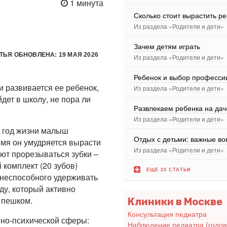
1 минута
Сколько стоит вырастить р
Из раздела «
Родители и дети
»
Зачем детям играть
ТЬЯ ОБНОВЛЕНА: 19 МАЯ 2026
Из раздела «
Родители и дети
»
Ребенок и выбор професси
и развивается ее ребенок,
Из раздела «
Родители и дети
»
йдет в школу, не пора ли
Развлекаем ребенка на дач
Из раздела «
Родители и дети
»
й год жизни малыш
Отдых с детьми: важные в
ремя он умудряется вырасти
Из раздела «
Родители и дети
»
ают прорезываться зубки –
 комплект (20 зубов)
ЕЩЕ 23 СТАТЬИ
 неспособного удерживать
ду, который активно
 пешком.
Клиники в Москве
Консультация педиатра
вно-психической сферы:
Наблюдение педиатра (годо