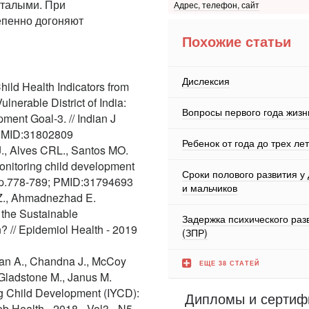
сталыми. При
Адрес, телефон, сайт
епенно догоняют
Похожие статьи
Дислексия
hild Health Indicators from
nerable District of India:
Вопросы первого года жизн
ment Goal-3. // Indian J
 PMID:31802809
Ребенок от года до трех лет
RJ., Alves CRL., Santos MO.
onitoring child development
Сроки полового развития у
6 - p.778-789; PMID:31794693
и мальчиков
 Z., Ahmadnezhad E.
r the Sustainable
Задержка психического раз
? // Epidemiol Health - 2019
(ЗПР)
tman A., Chandna J., McCoy
ЕЩЕ 38 СТАТЕЙ
 Gladstone M., Janus M.
ng Child Development (IYCD):
Дипломы и сертиф
b Health - 2018 - Vol3 - N5 -