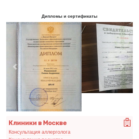
Дипломы и сертификаты
Предыдущий
Следу
Клиники в Москве
Консультация аллерголога
Консультация педиатра
Детская клиника "Фэнтези"