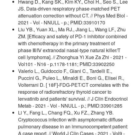
Hwang D., Kang SK., Kim KY., Choi H., Seo S., Lee
JS. Data-driven respiratory phase-matched PET
attenuation correction without CT. // Phys Med Biol -
2021 - Vol - NNULL - p.; PMID:33910170
Liu YB., Yuan XL., Ma RJ., Jiang L., Wang LF., Zhu
ZM. [Efficacy and safety of PD-1 inhibitor combined
with chemotherapy in the primary treatment of
phase Ⅲ/Ⅳ extranodal nasal-type natural killer/T
cell lymphoma]. // Zhonghua Yi Xue Za Zhi - 2021 -
Vol101 - N16 - p.1178-1181; PMID:33902250
Valerio L., Guidoccio F., Giani C., Tardelli E.,
Puccini G., Puleo L., Minaldi E., Boni G., Elisei R.,
Volterrani D. [ 18F]-FDG-PET/CT correlates with the
response of radiorefractory thyroid cancer to
lenvatinib and patients' survival. // J Clin Endocrinol
Metab - 2021 - Vol - NNULL - p.; PMID:33901285
Li Y., Fang L., Chang FQ., Xu FZ., Zhang YB.
Cryptococcus infection with asymptomatic diffuse
pulmonary disease in an immunocompetent patient:
A case report. // World J Clin Cases - 2021 - Vol9 -