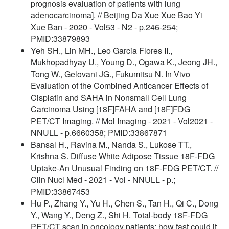
prognosis evaluation of patients with lung
adenocarcinoma]. // Beijing Da Xue Xue Bao Yi
Xue Ban - 2020 - Vol53 - N2 - p.246-254;
PMID:33879893
Yeh SH., Lin MH., Leo Garcia Flores II.,
Mukhopadhyay U., Young D., Ogawa K., Jeong JH.,
Tong W., Gelovani JG., Fukumitsu N. In Vivo
Evaluation of the Combined Anticancer Effects of
Cisplatin and SAHA in Nonsmall Cell Lung
Carcinoma Using [18F]FAHA and [18F]FDG
PET/CT Imaging. // Mol Imaging - 2021 - Vol2021 -
NNULL - p.6660358; PMID:33867871
Bansal H., Ravina M., Nanda S., Lukose TT.,
Krishna S. Diffuse White Adipose Tissue 18F-FDG
Uptake-An Unusual Finding on 18F-FDG PET/CT. //
Clin Nucl Med - 2021 - Vol - NNULL - p.;
PMID:33867453
Hu P., Zhang Y., Yu H., Chen S., Tan H., Qi C., Dong
Y., Wang Y., Deng Z., Shi H. Total-body 18F-FDG
PET/CT scan in oncology patients: how fast could it