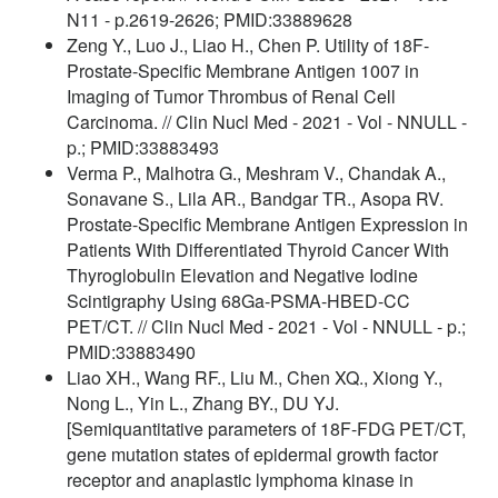
N11 - p.2619-2626; PMID:33889628
Zeng Y., Luo J., Liao H., Chen P. Utility of 18F-
Prostate-Specific Membrane Antigen 1007 in
Imaging of Tumor Thrombus of Renal Cell
Carcinoma. // Clin Nucl Med - 2021 - Vol - NNULL -
p.; PMID:33883493
Verma P., Malhotra G., Meshram V., Chandak A.,
Sonavane S., Lila AR., Bandgar TR., Asopa RV.
Prostate-Specific Membrane Antigen Expression in
Patients With Differentiated Thyroid Cancer With
Thyroglobulin Elevation and Negative Iodine
Scintigraphy Using 68Ga-PSMA-HBED-CC
PET/CT. // Clin Nucl Med - 2021 - Vol - NNULL - p.;
PMID:33883490
Liao XH., Wang RF., Liu M., Chen XQ., Xiong Y.,
Nong L., Yin L., Zhang BY., DU YJ.
[Semiquantitative parameters of 18F-FDG PET/CT,
gene mutation states of epidermal growth factor
receptor and anaplastic lymphoma kinase in