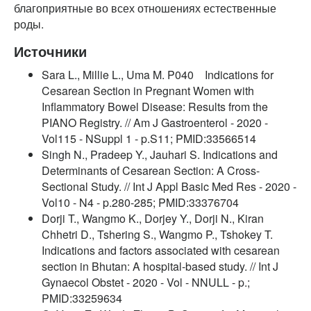
благоприятные во всех отношениях естественные
роды.
Источники
Sara L., Millie L., Uma M. P040 Indications for
Cesarean Section in Pregnant Women with
Inflammatory Bowel Disease: Results from the
PIANO Registry. // Am J Gastroenterol - 2020 -
Vol115 - NSuppl 1 - p.S11; PMID:33566514
Singh N., Pradeep Y., Jauhari S. Indications and
Determinants of Cesarean Section: A Cross-
Sectional Study. // Int J Appl Basic Med Res - 2020 -
Vol10 - N4 - p.280-285; PMID:33376704
Dorji T., Wangmo K., Dorjey Y., Dorji N., Kiran
Chhetri D., Tshering S., Wangmo P., Tshokey T.
Indications and factors associated with cesarean
section in Bhutan: A hospital-based study. // Int J
Gynaecol Obstet - 2020 - Vol - NNULL - p.;
PMID:33259634