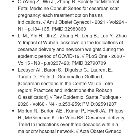
OuYang Z., Wu J., Zhong B. Society for Maternal-
Fetal Medicine Consult Series for cesarean scar
pregnancy: each treatment option has its
indications. // Am J Obstet Gynecol - 2021 - Vol224 -
N1 - p.134-135; PMID:32980360
Li M., Yin H., Jin Z., Zhang H., Leng B., Luo Y., Zhao
Y. Impact of Wuhan lockdown on the indications of
cesarean delivery and newborn weights during the
epidemic period of COVID-19. // PLoS One - 2020 -
Vol15 - N8 - p.e0237420; PMID:32790709
Lecuyer AI., Baron S., Diguisto C., Laurent E.,
Turpin D., Potin J., Grammatico-Guillon L.
[Cesarean sections in the Centre-Val de Loire
region: Practices and indications-the Robson
Classification]. // Rev Epidemiol Sante Publique -
2020 - Vol68 - N4 - p.253-259; PMID:32591237
Morton R., Burton AE., Kumar P., Hyett JA., Phipps
H., McGeechan K., de Vries BS. Cesarean delivery:
Trend in indications over three decades within a
major city hospital network. // Acta Obstet Gynecol