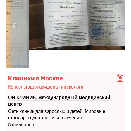
Предыдущий
Следу
Клиники в Москве
Консультация акушера-гинеколога
ОН КЛИНИК, международный медицинский
центр
Сеть клиник для взрослых и детей. Мировые
стандарты диагностики и лечения
8 филиалов
Медицинский центр "Академия здоровья"
Многофункциональная клиника в области мужского
и женского здоровья