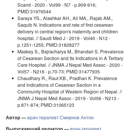
Scand - 2020 - Vol99 - N7 - p.909-916;
PMID:31976544
Saraya YS., Alashkar AH., Ali MA., Rajab AM.,
Saquib N. Indications and rate of first cesarean
delivery in central region's maternity and children
hospital. // Saudi Med J - 2019 - Vol40 - N12 -
p.1251-1255; PMID:31828277
Maskey S., Bajracharya M., Bhandari S. Prevalence
of Cesarean Section and Its Indications in A Tertiary
Care Hospital. // JNMA J Nepal Med Assoc - 2020 -
Vol57 - N216 - p.70-73; PMID:31477935
Chaudhary R., Raut KB., Pradhan K. Prevalence
and Indications of Cesarean Section in a
Community Hospital of Western Region of Nepal. //
JNMA J Nepal Med Assoc - 2019 - Vol56 - N213 -
p.871-874; PMID:31065123
Автор —
врач-терапевт
Смирнов Антон
Выпускающий редактор —
врач-терапевт