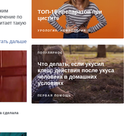
ТОП-15 препаратов при
ским
цистите
сечение по
итает такую
УРОЛОГИЯ, НЕФРОЛОГИЯ
ПОПУЛЯРНОЕ
Что делать, если укусил
клещ: действия после укуса
человека в домашних
условиях
ПЕРВАЯ ПОМОЩЬ
ма сделала