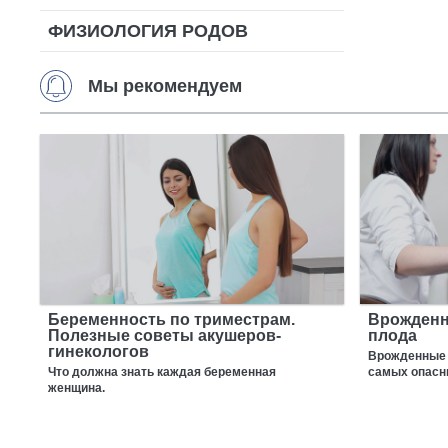
ФИЗИОЛОГИЯ РОДОВ
Мы рекомендуем
Беременность по триместрам.
Врожденн
Полезные советы акушеров-
плода
гинекологов
Врожденные п
Что должна знать каждая беременная
самых опасн
женщина.