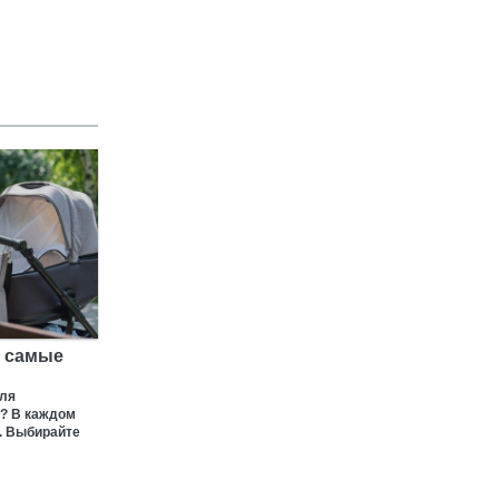
я самые
для
а? В каждом
. Выбирайте