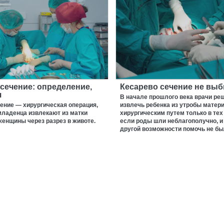
сечение: определение,
Кесарево сечение не вы
я
В начале прошлого века врачи ре
ение — хирургическая операция,
извлечь ребенка из утробы матер
младенца извлекают из матки
хирургическим путем только в тех
енщины через разрез в животе.
если роды шли неблагополучно, и
другой возможности помочь не бы