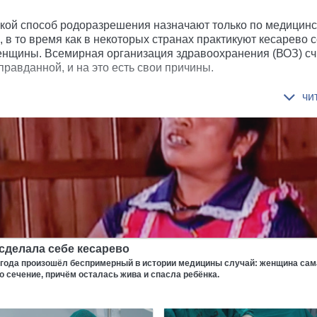
акой способ родоразрешения назначают только по медицин
 в то время как в некоторых странах практикуют кесарево 
нщины. Всемирная организация здравоохранения (ВОЗ) сч
правданной, и на это есть свои причины.
сделала себе кесарево
0 года произошёл беспримерный в истории медицины случай: женщина са
о сечение, причём осталась жива и спасла ребёнка.