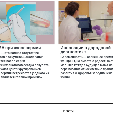
SA при азооспермии
Инновации в дородовой
диагностике
 — это полное отсутствие
ов в эякуляте. Заболевание
Беременность — особенное время
тся после серии
женщины, но вместе с радостью о
ских анализов осадка эякулята,
малыша каждая будущая мама и
учают центрифугированием.
переживания относительно прави
пермия встречается у одного из
развития и здоровья зародившейся
 является главной причиной
жизни.
Новости