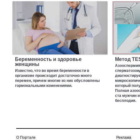
Беременность и здоровье
Метод TE
женщины
Азооспермия
Известно, что во время беременности в
сперматозоид
организме происходит достаточно много
диагностируе
перемен, причем многие из них обусловлены
микроскопиче
гормональными изменениями.
который пол
Полная азоос
ста мужчин и
бесплодия.
О Портале
Реклама