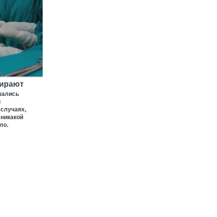
бирают
шались
и
 случаях,
 никакой
ло.