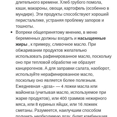
длительного времени. Хлеб грубого помола,
каши, макароны, овощи, картофель (особенно в
мундире). Эти продукты способствуют хорошей
перистальтике, устраняя проблему запоров и
тошноты.
Вопреки общепринятому мнению, в меню
беременных должны входить и
насыщенные
жиры
, к примеру, сливочное масло. При
обжаривании продуктов желательно
использовать рафинированное масло, поскольку
оно при тепловой обработке не образует
канцерогенов. А для заправки салата, наоборот,
используйте нерафинированное масло,
поскольку оно является более полезным.
Ежедневная «доза» — 4 ложки масла или
майонеза (учитывая масло, используемое при
жарке продуктов), или 400 граммов нежирного
мяса, или 8 куриных яйцах, или 16 ложкек
сметаны. Разумеется, наилучшим способом
получить необходимую дозу, будет комбинация