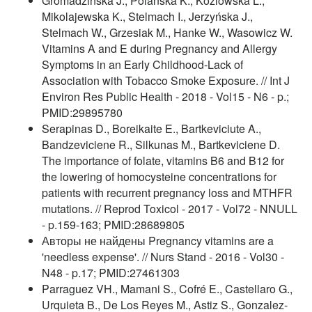
Gromadzinska J., Polanska K., Kozlowska L.,
Mikolajewska K., Stelmach I., Jerzyńska J.,
Stelmach W., Grzesiak M., Hanke W., Wasowicz W.
Vitamins A and E during Pregnancy and Allergy
Symptoms in an Early Childhood-Lack of
Association with Tobacco Smoke Exposure. // Int J
Environ Res Public Health - 2018 - Vol15 - N6 - p.;
PMID:29895780
Serapinas D., Boreikaite E., Bartkeviciute A.,
Bandzeviciene R., Silkunas M., Bartkeviciene D.
The importance of folate, vitamins B6 and B12 for
the lowering of homocysteine concentrations for
patients with recurrent pregnancy loss and MTHFR
mutations. // Reprod Toxicol - 2017 - Vol72 - NNULL
- p.159-163; PMID:28689805
Авторы не найдены Pregnancy vitamins are a
'needless expense'. // Nurs Stand - 2016 - Vol30 -
N48 - p.17; PMID:27461303
Parraguez VH., Mamani S., Cofré E., Castellaro G.,
Urquieta B., De Los Reyes M., Astiz S., Gonzalez-