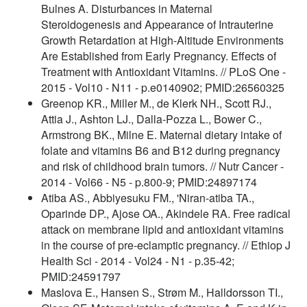
Bulnes A. Disturbances in Maternal
Steroidogenesis and Appearance of Intrauterine
Growth Retardation at High-Altitude Environments
Are Established from Early Pregnancy. Effects of
Treatment with Antioxidant Vitamins. // PLoS One -
2015 - Vol10 - N11 - p.e0140902; PMID:26560325
Greenop KR., Miller M., de Klerk NH., Scott RJ.,
Attia J., Ashton LJ., Dalla-Pozza L., Bower C.,
Armstrong BK., Milne E. Maternal dietary intake of
folate and vitamins B6 and B12 during pregnancy
and risk of childhood brain tumors. // Nutr Cancer -
2014 - Vol66 - N5 - p.800-9; PMID:24897174
Atiba AS., Abbiyesuku FM., 'Niran-atiba TA.,
Oparinde DP., Ajose OA., Akindele RA. Free radical
attack on membrane lipid and antioxidant vitamins
in the course of pre-eclamptic pregnancy. // Ethiop J
Health Sci - 2014 - Vol24 - N1 - p.35-42;
PMID:24591797
Maslova E., Hansen S., Strøm M., Halldorsson TI.,