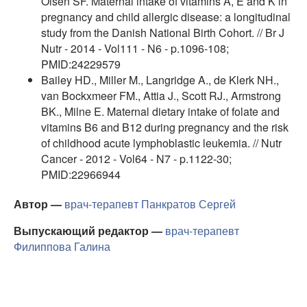
Olsen SF. Maternal intake of vitamins A, E and K in
pregnancy and child allergic disease: a longitudinal
study from the Danish National Birth Cohort. // Br J
Nutr - 2014 - Vol111 - N6 - p.1096-108;
PMID:24229579
Bailey HD., Miller M., Langridge A., de Klerk NH.,
van Bockxmeer FM., Attia J., Scott RJ., Armstrong
BK., Milne E. Maternal dietary intake of folate and
vitamins B6 and B12 during pregnancy and the risk
of childhood acute lymphoblastic leukemia. // Nutr
Cancer - 2012 - Vol64 - N7 - p.1122-30;
PMID:22966944
Автор —
врач-терапевт
Панкратов Сергей
Выпускающий редактор —
врач-терапевт
Филиппова Галина