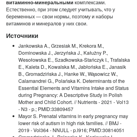
витаминно-минеральными
комплексами.
Естественно, при этом следует учитывать, что у
беременных — свои нормы, поэтому и наборы
витаминов и минералов у них свои.
Источники
Jankowska A., Grzesiak M., Krekora M.,
Dominowska J., Jerzyńska J., Kałużny P.,
Wesołowska E., Szadkowska-Stańczyk I., Trafalska
E., Kaleta D., Kowalska M., Jabłońska E., Janasik
B., Gromadzińska J., Hanke W., Wąsowicz W.,
Calamandrei G., Polańska K. Determinants of the
Essential Elements and Vitamins Intake and Status
during Pregnancy: A Descriptive Study in Polish
Mother and Child Cohort. // Nutrients - 2021 - Vol13
- N3 - p.; PMID:33809457
Mayor S. Prenatal vitamins in early pregnancy may
lower risk of autism in high risk families. // BMJ -
2019 - Vol364 - NNULL - p.l916; PMID:30814051