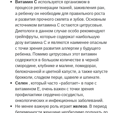
Витамин С
используется организмом в
процессе регенерации тканей, заживления ран,
а ребенку он необходим для правильного роста
и развития прочного скелета и зубов. Основным
источником витамина С остаются цитрусовые.
Диетологи в данном случае особо рекомендуют
грейпфруты, которые содержат наибольшую
дозу витамина С и являются наименее опасным
с точки зрения развития аллергии у будущего
ребенка. Помимо цитрусовых этот витамин
содержится в большом количестве в черной
смородине, клубнике и малине, помидорах,
белокочанной и цветной капусте, а также капусте
брокколи, сладком перце, щавеле и шпинате.
Селен
, который часто «работает» в паре с
витамином Е, очень важен с точки зрения
профилактики сердечно-сосудистых,
онкологических и инфекционных заболеваний.
Не менее важную роль играет
железо
. В период
беременности женщине необходимо получать до