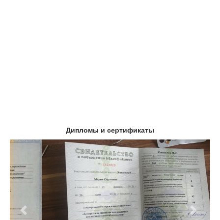
Дипломы и сертификаты
Предыдущий
Следу