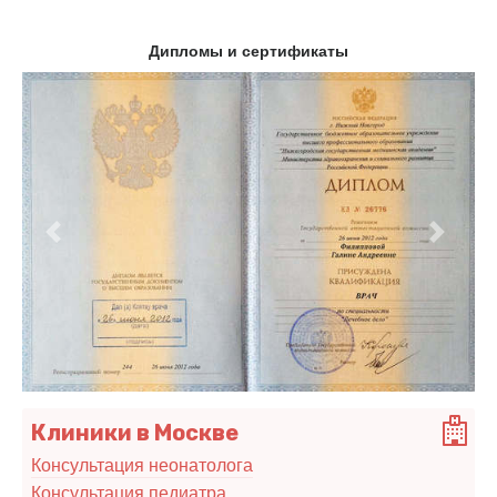
Дипломы и сертификаты
Предыдущий
Следу
Клиники в Москве
Консультация неонатолога
Консультация педиатра