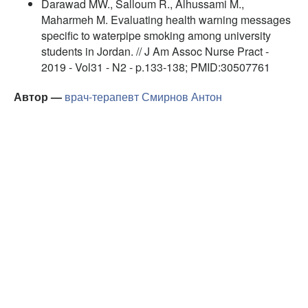
Darawad MW., Salloum R., Alhussami M.,
Maharmeh M. Evaluating health warning messages
specific to waterpipe smoking among university
students in Jordan. // J Am Assoc Nurse Pract -
2019 - Vol31 - N2 - p.133-138; PMID:30507761
Автор —
врач-терапевт
Смирнов Антон