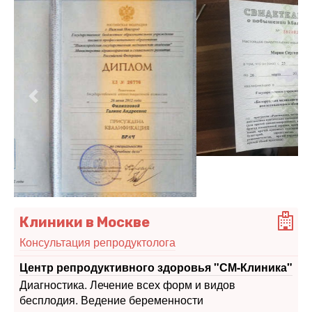
Предыдущий
Следу
Клиники в Москве
Консультация репродуктолога
Центр репродуктивного здоровья "СМ-Клиника"
Диагностика. Лечение всех форм и видов
бесплодия. Ведение беременности
Москва, пер. Расковой, 14
Центр генетики и репродукции "Нова Клиник"