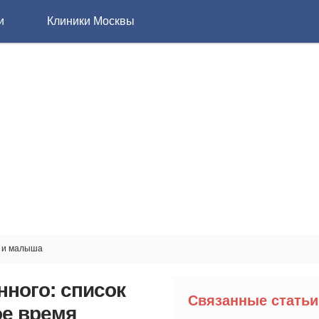
и
Клиники Москвы
ы и малыша
ного: список
Связанные статьи
ое время