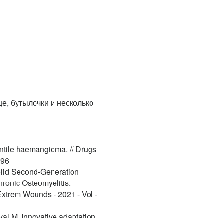
е, бутылочки и несколько
ntile haemangioma. // Drugs
196
 Solid Second-Generation
ronic Osteomyelitis:
Extrem Wounds - 2021 - Vol -
8
val M. Innovative adaptation