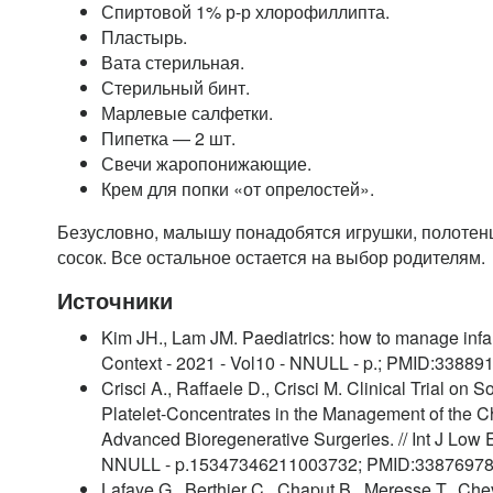
Спиртовой 1% р-р хлорофиллипта.
Пластырь.
Вата стерильная.
Стерильный бинт.
Марлевые салфетки.
Пипетка — 2 шт.
Свечи жаропонижающие.
Крем для попки «от опрелостей».
Безусловно, малышу понадобятся игрушки, полотенц
сосок. Все остальное остается на выбор родителям.
Источники
Kim JH., Lam JM. Paediatrics: how to manage infa
Context - 2021 - Vol10 - NNULL - p.; PMID:33889
Crisci A., Raffaele D., Crisci M. Clinical Trial on
Platelet-Concentrates in the Management of the Ch
Advanced Bioregenerative Surgeries. // Int J Low 
NNULL - p.15347346211003732; PMID:3387697
Lafaye G., Berthier C., Chaput B., Meresse T., Che