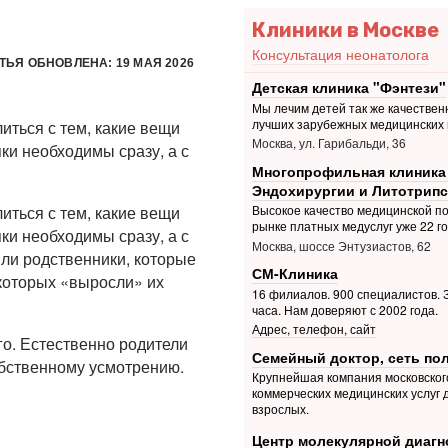
Клиники в Москве
Консультация неонатолога
ТЬЯ ОБНОВЛЕНА: 19 МАЯ 2026
Детская клиника "Фэнтези"
Мы лечим детей так же качественн
лучших зарубежных медицинских 
ться с тем, какие вещи
Москва, ул. Гарибальди, 36
и необходимы сразу, а с
Многопрофильная клиника
Эндохирургии и Литотрипс
ться с тем, какие вещи
Высокое качество медицинской п
рынке платных медуслуг уже 22 г
и необходимы сразу, а с
Москва, шоссе Энтузиастов, 62
или родственники, которые
СМ-Клиника
 которых «выросли» их
16 филиалов. 900 специалистов. З
часа. Нам доверяют с 2002 года.
Адрес, телефон, сайт
о. Естественно родители
Семейный доктор, сеть по
обственному усмотрению.
Крупнейшая компания московског
коммерческих медицинских услуг 
взрослых.
Центр молекулярной диагн