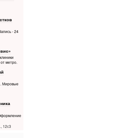
стков
апись - 24
рвис»
 клиники
 от метро.
ый
й. Мировые
ника
 Оформление
, 12с3