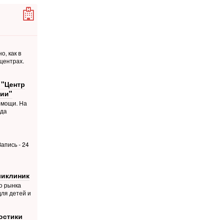
о, как в
центрах.
 "Центр
ии"
омощи. На
ода
апись - 24
ликлиник
о рынка
для детей и
остики