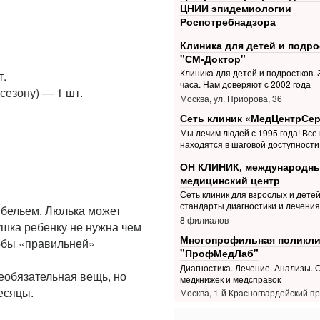
ЦНИИ эпидемиологии
Роспотребнадзора
Клиника для детей и подро
"СМ-Доктор"
Клиника для детей и подростков. З
т.
часа. Нам доверяют с 2002 года
сезону) — 1 шт.
Москва, ул. Приорова, 36
Сеть клиник «МедЦентрСе
Мы лечим людей с 1995 года! Все
находятся в шаговой доступности
ОН КЛИНИК, международн
медицинский центр
Сеть клиник для взрослых и дете
стандарты диагностики и лечения
 бельем. Люлька может
8 филиалов
ушка ребенку не нужна чем
Многопрофильная поликли
тобы «правильней»
"ПрофМедЛаб"
Диагностика. Лечение. Анализы.
еобязательная вещь, но
медкнижек и медсправок
есяцы.
Москва, 1-й Красногвардейский пр.