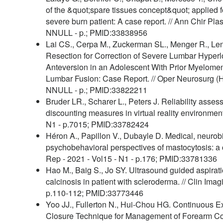
of the &quot;spare tissues concept&quot; applied 
severe burn patient: A case report. // Ann Chir Plas
NNULL - p.; PMID:33838956
Lai CS., Cerpa M., Zuckerman SL., Menger R., Le
Resection for Correction of Severe Lumbar Hyperl
Anteversion in an Adolescent With Prior Myelome
Lumbar Fusion: Case Report. // Oper Neurosurg (H
NNULL - p.; PMID:33822211
Bruder LR., Scharer L., Peters J. Reliability asse
discounting measures in virtual reality environment
N1 - p.7015; PMID:33782424
Héron A., Papillon V., Dubayle D. Medical, neurob
psychobehavioral perspectives of mastocytosis: a 
Rep - 2021 - Vol15 - N1 - p.176; PMID:33781336
Hao M., Baig S., Jo SY. Ultrasound guided aspirati
calcinosis in patient with scleroderma. // Clin Ima
p.110-112; PMID:33773446
Yoo JJ., Fullerton N., Hui-Chou HG. Continuous E
Closure Technique for Management of Forearm 