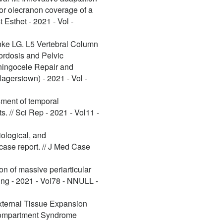
for olecranon coverage of a
t Esthet - 2021 - Vol -
nke LG. L5 Vertebral Column
ordosis and Pelvic
ningocele Repair and
agerstown) - 2021 - Vol -
ssment of temporal
s. // Sci Rep - 2021 - Vol11 -
iological, and
case report. // J Med Case
on of massive periarticular
ging - 2021 - Vol78 - NNULL -
xternal Tissue Expansion
Compartment Syndrome