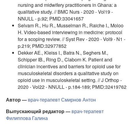
nursing and midwifery practitioners in Ghana: a
qualitative study. // BMC Nurs - 2020 - Vol19 -
NNULL - p.92; PMID:33041657
Selvam R., Hu R., Musselman R., Raiche I., Moloo
H. Video-based interviewing in medicine: protocol
for a scoping review. // Syst Rev - 2020 - Vol9 - N1 -
p.219; PMID:32977852
Dekker AE., Kleiss I., Batra N., Seghers M.,
Schipper IB., Ring D., Claborn K. Patient and
clinician incentives and barriers for opioid use for
musculoskeletal disorders a qualitative study on
opioid use in musculoskeletal setting. // J Orthop -
2020 - Vol22 - NNULL - p.184-189; PMID:32419762
Автор —
врач-терапевт
Смирнов Антон
Выпускающий редактор —
врач-терапевт
Филиппова Галина