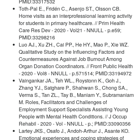
PMID:33317532
Toth-Pal E., Fridén C., Asenjo ST., Olsson CB.
Home visits as an interprofessional learning activity
for students in primary healthcare. // Prim Health
Care Res Dev - 2020 - Vol21 - NNULL - p.e59;
PMID:33298216
Luo AJ., Xu ZH., Cai PP., He HY., Mao P., Xie WZ.
Qualitative Study on the Influencing Factors and
Countermeasures Against Job Burnout Among
Organ Donation Coordinators. // Front Public Health
- 2020 - Vol8 - NNULL - p.571514; PMID:33194972
Vaingankar JA., Teh WL., Roystonn K., Goh J.,
Zhang YJ., Satghare P., Shahwan S., Chong SA.,
Verma S., Tan ZL., Tay B., Maniam Y., Subramaniam
M. Roles, Facilitators and Challenges of
Employment Support Specialists Assisting Young
People with Mental Health Conditions. // J Occup
Rehabil - 2020 - Vol - NNULL - p.; PMID:33090356
Lartey JKS., Osafo J., Andoh-Arthur J., Asante KO.
Emotional experiences and coping strategies of