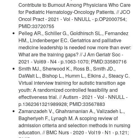
Contribute to Burnout Among Physicians Who Care
for Pediatric Hematology-Oncology Patients. // JCO
Oncol Pract - 2021 - Vol - NNULL - p.OP2000754;
PMID:33720755
Pelleg AR., Schiller G., Goldhirsch SL., Fernandez
HM., Lindenberger EC. Geriatrics and palliative
medicine leadership is needed now more than ever:
What are the training gaps? // J Am Geriatr Soc -
2021 - Vol69 - N4 - p.1063-1070; PMID:33580716
Smith MJ., Sherwood K., Ross B., Smith JD.,
DaWalt L., Bishop L., Humm L., Elkins J., Steacy C.
Virtual interview training for autistic transition age
youth: A randomized controlled feasibility and
effectiveness trial. // Autism - 2021 - Vol - NNULL -
p.1362361321989928; PMID:33567883
Zamanzadeh V., Ghahramanian A., Valizadeh L.,
Bagheriyeh F., Lynagh M. A scoping review of
admission criteria and selection methods in nursing
education. // BMC Nurs - 2020 - Vol19 - N1 - p.121;