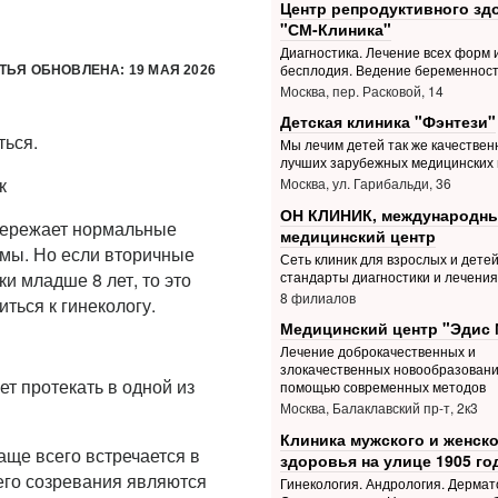
Центр репродуктивного зд
"СМ-Клиника"
Диагностика. Лечение всех форм 
бесплодия. Ведение беременнос
ТЬЯ ОБНОВЛЕНА: 19 МАЯ 2026
Москва, пер. Расковой, 14
Детская клиника "Фэнтези"
ться.
Мы лечим детей так же качественн
лучших зарубежных медицинских 
к
Москва, ул. Гарибальди, 36
ОН КЛИНИК, международн
пережает нормальные
медицинский центр
ормы. Но если вторичные
Сеть клиник для взрослых и дете
стандарты диагностики и лечения
и младше 8 лет, то это
8 филиалов
ться к гинекологу.
Медицинский центр "Эдис 
Лечение доброкачественных и
злокачественных новообразовани
т протекать в одной из
помощью современных методов
Москва, Балаклавский пр-т, 2к3
Клиника мужского и женско
аще всего встречается в
здоровья на улице 1905 го
его созревания являются
Гинекология. Андрология. Дермат