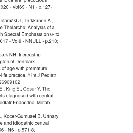
2020 - Vol69 - N1 - p.127-
Hietamäki J., Tarkkanen A.,
e Thelarche: Analysis of a
ith Special Emphasis on 6- to
 2017 - Vol8 - NNULL - p.213;
ebæk NH. Increasing
egion of Denmark -
rs of age with premature
ife practice. // Int J Pediatr
:26909102
., Kılıç E., Cesur Y. The
irls diagnosed with central
ediatr Endocrinol Metab -
 I., Kocer-Gumusel B. Urinary
e and idiopathic central
66 - N6 - p.571-8;