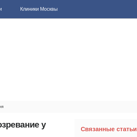
и
Клиники Москвы
ия
зревание у
Связанные статьи