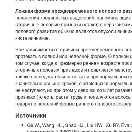
Ложная форма преждевременного полового раз
появления кровянистых выделений, напоминающих 
вторичные половые признаки остаются неразвитым
полового развития обычно являются опухоли яични
киста яичников.
Вне зависимости от причины преждевременного пол
протекать в полной или неполной форме. О полной 
том случае, когда в чрезмерно раннем возрасте про
вторичных половых признаков и появляется менстру
той же последовательности, как и при нормальном п
значительно раньше сроков, считающихся нормальн
не наступают, но при этом у девочки до 8 лет разв
признаки (то есть, растет грудь и появляются волос
говорят о неполной форме раннего полового созрев
Источники
Ge W., Wang HL., Shao HJ., Liu HW., Xu RY. Evalu
finger protein 3 (MKRN3) levels in girls with idiop