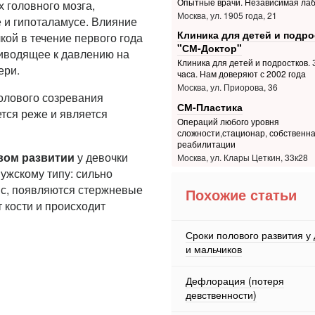
Опытные врачи. Независимая ла
 головного мозга,
Москва, ул. 1905 года, 21
 и гипоталамусе. Влияние
Клиника для детей и подро
кой в течение первого года
"СМ-Доктор"
риводящее к давлению на
Клиника для детей и подростков. З
ери.
часа. Нам доверяют с 2002 года
Москва, ул. Приорова, 36
лового созревания
СМ-Пластика
тся реже и является
Операций любого уровня
сложности,стационар, собственна
реабилитации
вом развитии
у девочки
Москва, ул. Клары Цеткин, 33к28
мужскому типу: сильно
ис, появляются стержневые
Похожие статьи
 кости и происходит
Сроки полового развития у
и мальчиков
Дефлорация (потеря
девственности)