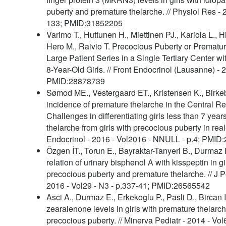
puberty and premature thelarche. // Physiol Res - 
133; PMID:31852205
Varimo T., Huttunen H., Miettinen PJ., Kariola L., 
Hero M., Raivio T. Precocious Puberty or Prematur
Large Patient Series in a Single Tertiary Center w
8-Year-Old Girls. // Front Endocrinol (Lausanne) -
PMID:28878739
Sømod ME., Vestergaard ET., Kristensen K., Birk
incidence of premature thelarche in the Central R
Challenges in differentiating girls less than 7 yea
thelarche from girls with precocious puberty in real-l
Endocrinol - 2016 - Vol2016 - NNULL - p.4; PMID
Özgen İT., Torun E., Bayraktar-Tanyeri B., Durmaz E
relation of urinary bisphenol A with kisspeptin in g
precocious puberty and premature thelarche. // J P
2016 - Vol29 - N3 - p.337-41; PMID:26565542
Asci A., Durmaz E., Erkekoglu P., Pasli D., Bircan
zearalenone levels in girls with premature thelarch
precocious puberty. // Minerva Pediatr - 2014 - Vol