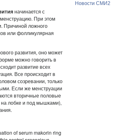
Новости СМИ2
вития
начинается с
менструацию. При этом
и. Причиной ложного
ков или фолликулярная
ового развития, оно может
форме можно говорить в
исходит развитие всех
ация. Все происходит в
оловом созревании, только
ыми. Если же менструации
иваются вторичные половые
ы на лобке и под мышками),
ания.
ation of serum makorin ring
athic central precocious