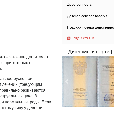
Девственность
Детская сексопатология
Поздняя потеря девственно
ЕЩЕ 2 СТАТЬИ
Дипломы и сертиф
чек – явление достаточно
, при которых в
.
альное русло при
Предыдущий
м лечении (требующим
и правильно развиваются
струальный цикл. В
 и нормальные роды. Если
енскому типу у девочки