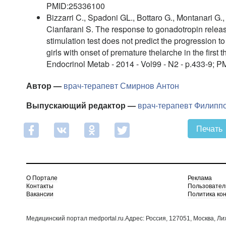
PMID:25336100
Bizzarri C., Spadoni GL., Bottaro G., Montanari G
Cianfarani S. The response to gonadotropin rele
stimulation test does not predict the progression t
girls with onset of premature thelarche in the first thr
Endocrinol Metab - 2014 - Vol99 - N2 - p.433-9;
Автор —
врач-терапевт
Смирнов Антон
Выпускающий редактор —
врач-терапевт
Филиппо
Печать
О Портале
Реклама
Контакты
Пользовател
Вакансии
Политика ко
Медицинский портал medportal.ru.Адрес: Россия, 127051, Москва, Ли