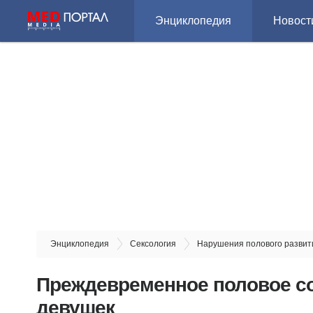
Энциклопедия
Новост
Энциклопедия
Сексология
Нарушения полового развит
Преждевременное половое со
девушек