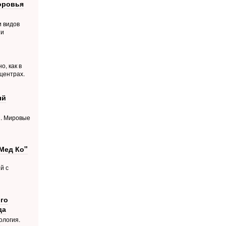
оровья
и видов
ти
о, как в
центрах.
ый
й. Мировые
Мед Ко"
й с
го
да
ология.