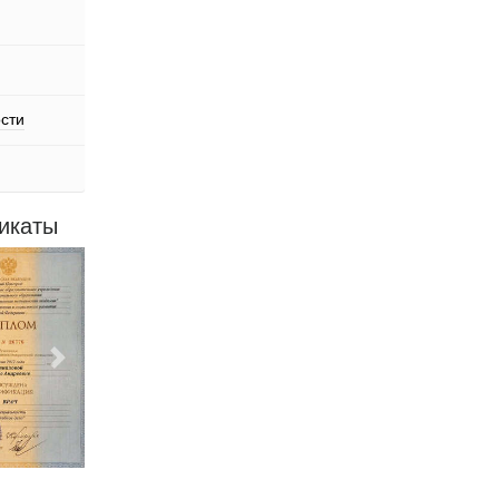
сти
икаты
Следующий