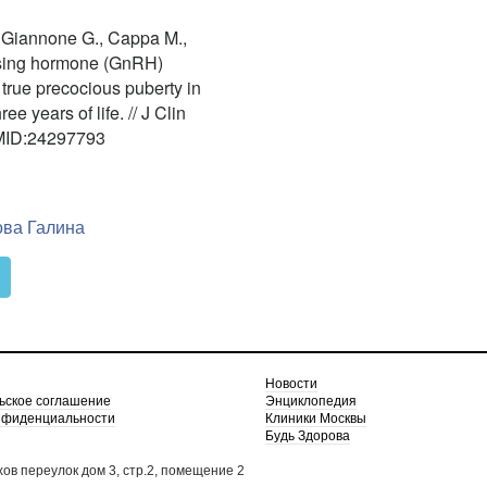
., Giannone G., Cappa M.,
asing hormone (GnRH)
o true precocious puberty in
ee years of life. // J Clin
 PMID:24297793
ва Галина
Новости
ьское соглашение
Энциклопедия
нфиденциальности
Клиники Москвы
Будь Здорова
хов переулок дом 3, стр.2, помещение 2