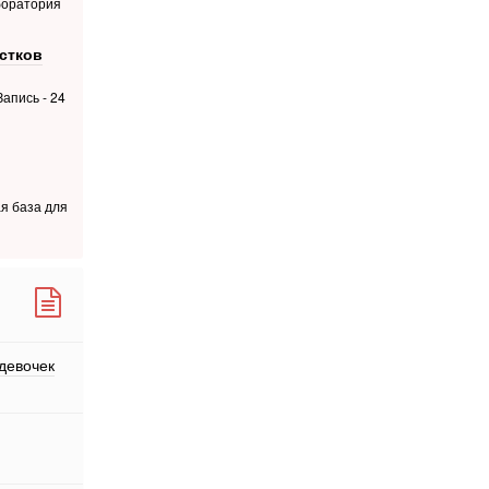
боратория
стков
апись - 24
я база для
 девочек