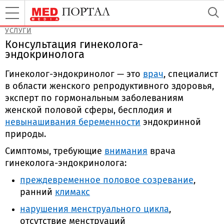
УСЛУГИ
Консультация гинеколога-
эндокринолога
Гинеколог-эндокринолог — это
врач
, специалиcт
в области женского репродуктивного здоровья,
эксперт по гормональным заболеваниям
женской половой сферы, бесплодия и
невынашивания беременности
эндокринной
природы.
Симптомы, требующие
внимания
врача
гинеколога-эндокринолога:
преждевременное половое созревание
,
ранний
климакс
нарушения менструального цикла
,
отсутствие менструаций