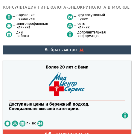
КОНСУЛЬТАЦИЯ ГИНЕКОЛОГА-ЭНДОКРИНОЛОГА В МОСКВЕ
отделение
круглосуточный
педиатрии
приём
многопрофильная
сеть
клиника
клиник
дни
дополнительная
работы
информация
Выбрать метро
Более 20 лет с Вами
Доступные цены и бережный подход.
Специалисты высшей категории.
пн-вс