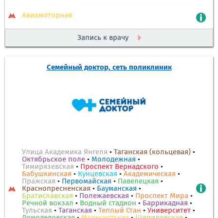
Авиамоторная
Запись к врачу
Семейный доктор, сеть поликлиник
Улица Академика Янгеля
•
Таганская (кольцевая)
•
Октябрьское поле
•
Молодежная
•
Тимирязевская
•
Проспект Вернадского
•
Бабушкинская
•
Кунцевская
•
Академическая
•
Пражская
•
Первомайская
•
Павелецкая
•
Краснопресненская
•
Бауманская
•
Братиславская
•
Полежаевская
•
Проспект Мира
•
Речной вокзал
•
Водный стадион
•
Баррикадная
•
Тульская
•
Таганская
•
Теплый Стан
•
Университет
•
Домодедовская
•
Марксистская
•
Шипиловская
•