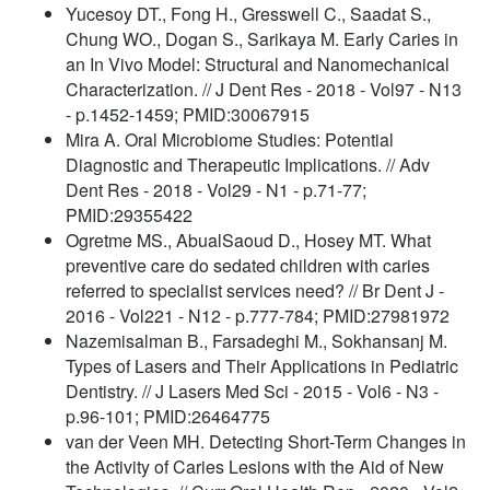
Yucesoy DT., Fong H., Gresswell C., Saadat S.,
Chung WO., Dogan S., Sarikaya M. Early Caries in
an In Vivo Model: Structural and Nanomechanical
Characterization. // J Dent Res - 2018 - Vol97 - N13
- p.1452-1459; PMID:30067915
Mira A. Oral Microbiome Studies: Potential
Diagnostic and Therapeutic Implications. // Adv
Dent Res - 2018 - Vol29 - N1 - p.71-77;
PMID:29355422
Ogretme MS., AbualSaoud D., Hosey MT. What
preventive care do sedated children with caries
referred to specialist services need? // Br Dent J -
2016 - Vol221 - N12 - p.777-784; PMID:27981972
Nazemisalman B., Farsadeghi M., Sokhansanj M.
Types of Lasers and Their Applications in Pediatric
Dentistry. // J Lasers Med Sci - 2015 - Vol6 - N3 -
p.96-101; PMID:26464775
van der Veen MH. Detecting Short-Term Changes in
the Activity of Caries Lesions with the Aid of New