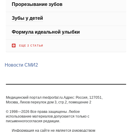
Зубы у детей
Формула идеальной улыбки
ЕЩЕ 2 СТАТЬИ
Новости СМИ2
Медицинский портал medportal.ru.Адрес: Россия, 127051,
Москва, Лихов переулок дом 3, стр.2, помещение 2
© 1998—2026 Все права защищены. Любое
использование материалов допускается только с
письменногосогласия редакции.
Информация на сайте не является руководством
по самолечению и представлена для
ознакомления. Команда сайта настоятельно
рекомендует обратиться к профильному
специалисту при подозрении какого-либо