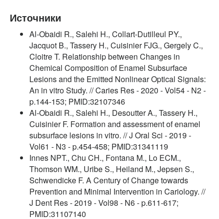
Источники
Al-Obaidi R., Salehi H., Collart-Dutilleul PY.,
Jacquot B., Tassery H., Cuisinier FJG., Gergely C.,
Cloitre T. Relationship between Changes in
Chemical Composition of Enamel Subsurface
Lesions and the Emitted Nonlinear Optical Signals:
An in vitro Study. // Caries Res - 2020 - Vol54 - N2 -
p.144-153; PMID:32107346
Al-Obaidi R., Salehi H., Desoutter A., Tassery H.,
Cuisinier F. Formation and assessment of enamel
subsurface lesions in vitro. // J Oral Sci - 2019 -
Vol61 - N3 - p.454-458; PMID:31341119
Innes NPT., Chu CH., Fontana M., Lo ECM.,
Thomson WM., Uribe S., Heiland M., Jepsen S.,
Schwendicke F. A Century of Change towards
Prevention and Minimal Intervention in Cariology. //
J Dent Res - 2019 - Vol98 - N6 - p.611-617;
PMID:31107140