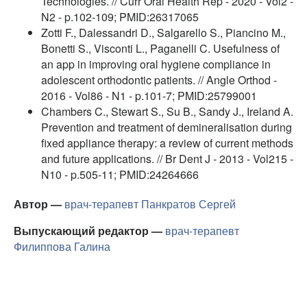
Technologies. // Curr Oral Health Rep - 2020 - Vol2 -
N2 - p.102-109; PMID:26317065
Zotti F., Dalessandri D., Salgarello S., Piancino M.,
Bonetti S., Visconti L., Paganelli C. Usefulness of
an app in improving oral hygiene compliance in
adolescent orthodontic patients. // Angle Orthod -
2016 - Vol86 - N1 - p.101-7; PMID:25799001
Chambers C., Stewart S., Su B., Sandy J., Ireland A.
Prevention and treatment of demineralisation during
fixed appliance therapy: a review of current methods
and future applications. // Br Dent J - 2013 - Vol215 -
N10 - p.505-11; PMID:24264666
Автор —
врач-терапевт
Панкратов Сергей
Выпускающий редактор —
врач-терапевт
Филиппова Галина