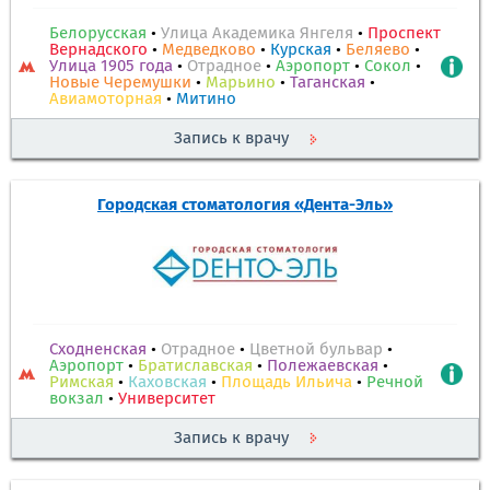
Белорусская
•
Улица Академика Янгеля
•
Проспект
Вернадского
•
Медведково
•
Курская
•
Беляево
•
Улица 1905 года
•
Отрадное
•
Аэропорт
•
Сокол
•
Новые Черемушки
•
Марьино
•
Таганская
•
Авиамоторная
•
Митино
Запись к врачу
Городская стоматология «Дента-Эль»
Сходненская
•
Отрадное
•
Цветной бульвар
•
Аэропорт
•
Братиславская
•
Полежаевская
•
Римская
•
Каховская
•
Площадь Ильича
•
Речной
вокзал
•
Университет
Запись к врачу