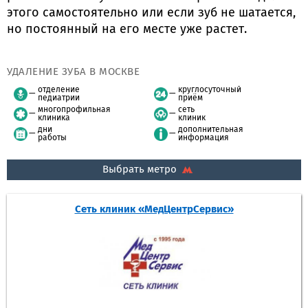
этого самостоятельно или если зуб не шатается,
но постоянный на его месте уже растет.
УДАЛЕНИЕ ЗУБА В МОСКВЕ
отделение
круглосуточный
педиатрии
приём
многопрофильная
сеть
клиника
клиник
дни
дополнительная
работы
информация
Выбрать метро
Сеть клиник «МедЦентрСервис»