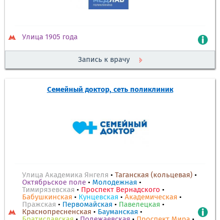
Улица 1905 года
Запись к врачу
Семейный доктор, сеть поликлиник
Улица Академика Янгеля
•
Таганская (кольцевая)
•
Октябрьское поле
•
Молодежная
•
Тимирязевская
•
Проспект Вернадского
•
Бабушкинская
•
Кунцевская
•
Академическая
•
Пражская
•
Первомайская
•
Павелецкая
•
Краснопресненская
•
Бауманская
•
Братиславская
•
Полежаевская
•
Проспект Мира
•