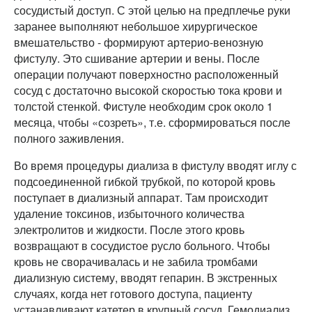
сосудистый доступ. С этой целью на предплечье руки
заранее выполняют небольшое хирургическое
вмешательство - формируют артерио-венозную
фистулу. Это сшивание артерии и вены. После
операции получают поверхностно расположенный
сосуд с достаточно высокой скоростью тока крови и
толстой стенкой. Фистуле необходим срок около 1
месяца, чтобы «созреть», т.е. сформироваться после
полного заживления.
Во время процедуры диализа в фистулу вводят иглу с
подсоединенной гибкой трубкой, по которой кровь
поступает в диализный аппарат. Там происходит
удаление токсинов, избыточного количества
электролитов и жидкости. После этого кровь
возвращают в сосудистое русло больного. Чтобы
кровь не сворачивалась и не забила тромбами
диализную систему, вводят гепарин. В экстренных
случаях, когда нет готового доступа, пациенту
устанавливают катетер в крупный сосуд. Гемодиализ