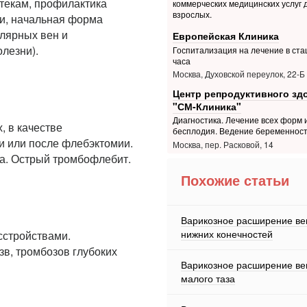
текам, профилактика
коммерческих медицинских услуг 
взрослых.
и, начальная форма
улярных вен и
Европейская Клиника
лезни).
Госпитализация на лечение в ста
часа
Москва, Духовской переулок, 22-Б
Центр репродуктивного зд
"СМ-Клиника"
Диагностика. Лечение всех форм 
, в качестве
бесплодия. Ведение беременнос
и или после флебэктомии.
Москва, пер. Расковой, 14
ка. Острый тромбофлебит.
Похожие статьи
Варикозное расширение ве
нижних конечностей
сстройствами.
в, тромбозов глубоких
Варикозное расширение ве
малого таза