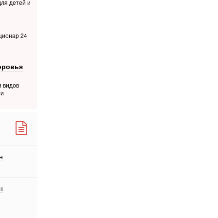
для детей и
ционар 24
оровья
и видов
ти
н
н