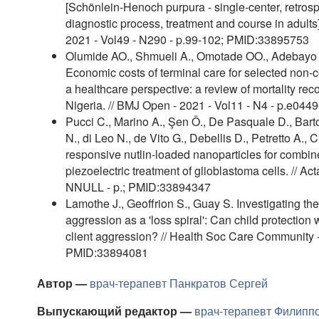
[Schönlein-Henoch purpura - single-center, retrosp
diagnostic process, treatment and course in adults]
2021 - Vol49 - N290 - p.99-102; PMID:33895753
Olumide AO., Shmueli A., Omotade OO., Adebayo
Economic costs of terminal care for selected non
a healthcare perspective: a review of mortality recor
Nigeria. // BMJ Open - 2021 - Vol11 - N4 - p.e0
Pucci C., Marino A., Şen Ö., De Pasquale D., Barto
N., di Leo N., de Vito G., Debellis D., Petretto A., 
responsive nutlin-loaded nanoparticles for comb
piezoelectric treatment of glioblastoma cells. // Act
NNULL - p.; PMID:33894347
Lamothe J., Geoffrion S., Guay S. Investigating the 
aggression as a 'loss spiral': Can child protection
client aggression? // Health Soc Care Community -
PMID:33894081
Автор —
врач-терапевт
Панкратов Сергей
Выпускающий редактор —
врач-терапевт
Филиппо