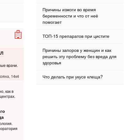
Причины изжоги во время
беременности и что от неё
помогает
ТОП-15 препаратов при цистите
Причины запоров у женщин и как
ЕЛ
решить эту проблему без вреда для
здоровья
ые врачи.
Что делать при укусе клеща?
ояна, 14к4
о, как в
центрах.
го
да
ология.
боратория