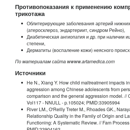
Противопоказания к применению комп
трикотажа
Облитерирующие заболевания артерий нижних
(атеросклероз, эндартериит, синдром Рейно),
Диабетическая ангиопатия и др. при наличии ише
степени,
Дерматиты (воспаление кожи) неясного проис
По материалам сайта wwww.artamedica.com
Источники
He N., Xiang Y. How child maltreatment impacts in
aggression among Chinese adolescents from persp
comparison and the general aggression model. // 
Vol117 - NNULL - p.105024; PMID:33905994
River LM., O'Reilly Treter M., Rhoades GK., Naray
Relationship Quality in the Family of Origin and L
Functioning: A Systematic Review. // Fam Process 
PMID:33904162