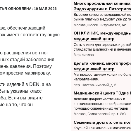
Многопрофильная клиника
Эндохирургии и Литотрипс
ТЬЯ ОБНОВЛЕНА: 19 МАЯ 2026
Высокое качество медицинской п
рынке платных медуслуг уже 22 г
Москва, шоссе Энтузиастов, 62
таж, обеспечивающий
ОН КЛИНИК, международн
таж имеет соответствующую
медицинский центр
Сеть клиник для взрослых и дете
стандарты диагностики и лечения
о расширения вен ног
8 филиалов
зных стадий заболевания
Дельта клиник, многопро
пень давления. Поэтому
медицинский центр
компрессии маркировку.
Мы предоставляем услуги по боле
направлениям.
ти изделий в DEN, а на
пер. Наставнический, д. 6
быть указаны класс
Медицинский центр "Эдис 
лба. Если вы видите
Лечение доброкачественных и
е на то, что он
злокачественных новообразовани
помощью современных методов
Москва, Балаклавский пр-т, 2к3
Семейный доктор, сеть по
Крупнейшая компания московског