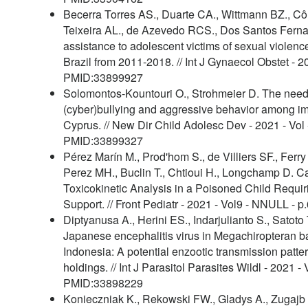
Becerra Torres AS., Duarte CA., Wittmann BZ., Cô
Teixeira AL., de Azevedo RCS., Dos Santos Ferna
assistance to adolescent victims of sexual violence
Brazil from 2011-2018. // Int J Gynaecol Obstet - 2
PMID:33899927
Solomontos-Kountouri O., Strohmeier D. The need 
(cyber)bullying and aggressive behavior among im
Cyprus. // New Dir Child Adolesc Dev - 2021 - Vol 
PMID:33899327
Pérez Marín M., Prod'hom S., de Villiers SF., Ferry T
Perez MH., Buclin T., Chtioui H., Longchamp D. C
Toxicokinetic Analysis in a Poisoned Child Requir
Support. // Front Pediatr - 2021 - Vol9 - NNULL 
Diptyanusa A., Herini ES., Indarjulianto S., Satoto
Japanese encephalitis virus in Megachiropteran b
Indonesia: A potential enzootic transmission patter
holdings. // Int J Parasitol Parasites Wildl - 2021 
PMID:33898229
Konieczniak K., Rekowski FW., Gladys A., Zugajb 