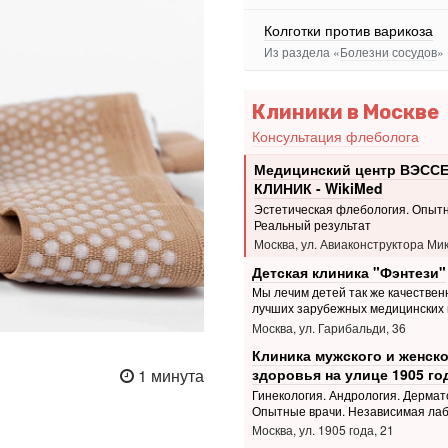
Колготки против варикоза
Из раздела «
Болезни сосудов
»
Клиники в Москве
Консультация флеболога
Медицинский центр ВЭСС
КЛИНИК - WikiMed
Эстетическая флебология. Опытн
Реальный результат
Москва, ул. Авиаконструктора Мик
Детская клиника "Фэнтези"
Мы лечим детей так же качественн
лучших зарубежных медицинских 
Москва, ул. Гарибальди, 36
Клиника мужского и женско
1 минута
здоровья на улице 1905 го
Гинекология. Андрология. Дермат
Опытные врачи. Независимая ла
Москва, ул. 1905 года, 21