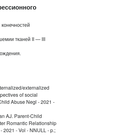
рессионного
 конечностей
мии тканей II — III
хождения.
ternalized/externalized
ectives of social
Child Abuse Negl - 2021 -
an AJ. Parent-Child
ater Romantic Relationship
- 2021 - Vol - NNULL - p.;