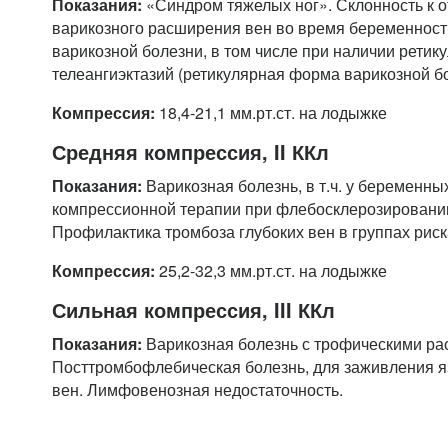
Показания:
«Синдром тяжелых ног». Склонность к о
варикозного расширения вен во время беременност
варикозной болезни, в том числе при наличии ретик
телеангиэктазий (ретикулярная форма варикозной бо
Компрессия:
18,4-21,1 мм.рт.ст. на лодыжке
Средняя компрессия, II ККл
Показания:
Варикозная болезнь, в т.ч. у беременных
компрессионной терапии при флебосклерозировани
Профилактика тромбоза глубоких вен в группах рис
Компрессия:
25,2-32,3 мм.рт.ст. на лодыжке
Сильная компрессия, III ККл
Показания:
Варикозная болезнь с трофическими ра
Посттромбофлебическая болезнь, для заживления яз
вен. Лимфовенозная недостаточность.