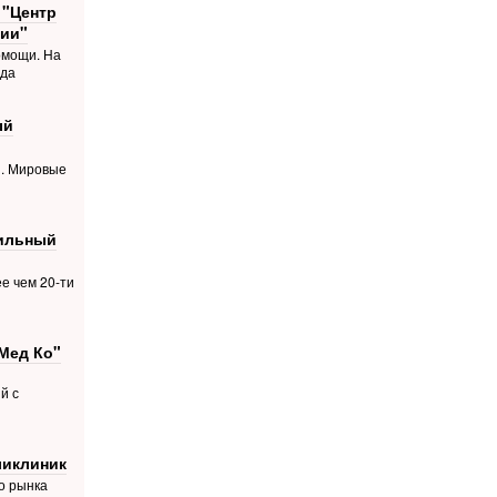
 "Центр
ии"
омощи. На
ода
ый
й. Мировые
фильный
е чем 20-ти
Мед Ко"
й с
ликлиник
о рынка