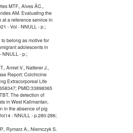
rtes MTF., Alves ÂC.,
ndes AM. Evaluating the
 at a reference service in
021 - Vol - NNULL - p.;
to belong as motive for
migrant adolescents in
- NNULL - p.;
., Amiet V., Natterer J.,
ase Report: Colchicine
ing Extracorporeal Life
- p.658347; PMID:33898365
 TBT. The detection of
ats in West Kalimantan,
n in the absence of pig
- Vol14 - NNULL - p.280-286;
P., Rymarz A., Niemczyk S.