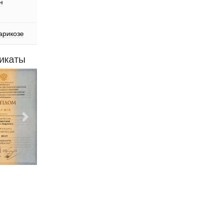
н
арикозе
икаты
Следующий