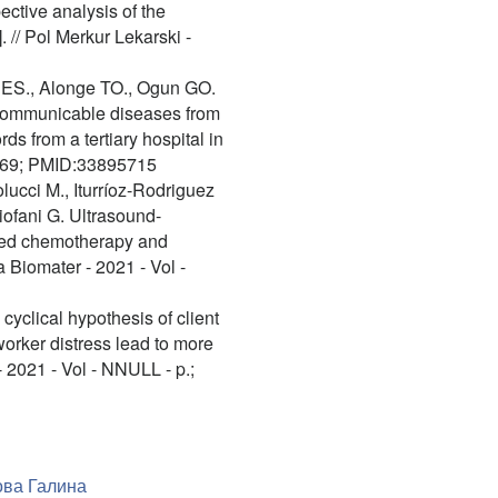
ective analysis of the
. // Pol Merkur Lekarski -
 ES., Alonge TO., Ogun GO.
-communicable diseases from
ds from a tertiary hospital in
44969; PMID:33895715
lucci M., Iturríoz-Rodriguez
Ciofani G. Ultrasound-
ined chemotherapy and
a Biomater - 2021 - Vol -
cyclical hypothesis of client
 worker distress lead to more
 2021 - Vol - NNULL - p.;
ва Галина