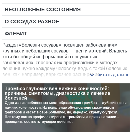
НЕОТЛОЖНЫЕ СОСТОЯНИЯ
О СОСУДАХ РАЗНОЕ
ФЛЕБИТ
Раздел «Болезни сосудов» посвящен заболеваниям
крупных и небольших сосудов — вен и артерий. Владеть
хотя бы общей информацией о сосудистых
заболеваниях, способах их профилактики и методах
лечения нужно каждому человеку, ведь с такой болезнью
вен, как, например, варикозное расширение,
сталкиваются многие.
Тромбоз глубоких вен нижних конечностей:
Этими проблемами занимаются в рамках специальности
причины, симптомы, диагностика и лечение
С наступлением лета все больше хочется в отпуск и, разумеется,
под названием ангиология (от греч. angeīon — «сосуд»; и
болезней
Это заболевание связано с образованием на стенках 
важно хорошо себя чувствовать и выглядеть.
Вязкость крови — один из важных ее показателей, который
logos — «учение, наука»). В США эту дисциплину чаще
крупных и средних сосудов холестериновых отложений. 
Одно из «излюбленных» мест образования тромбов – глубокие вены
значительно влияет на здоровье человека. Если кровь становится
нижних конечностей. Их появление обусловлено сразу рядом
более густой, увеличивается ее свертываемость, повышается риск
Сосудистые бляшки затрудняют кровоток и препятствуют 
называют сосудистой (васкулярной) медициной.
факторов и несет в себе большую, но, нередко, скрытую угрозу.
образования тромбов в сосудах, внутренних кровотечений.
нормальному кровоснабжению нижних конечностей. Это 
Ангиологии изучают способы профилактики, диагностики
Поэтому важно профилактировать тромбозы, а при их наличии –
Последствием может стать атеросклероз, тромбофлебит, тромбоз,
хроническая патология, которая чаще всего встречается у 
и лечения болезней артерий, вен и лимфатической
проводить соответствующее лечение.
варикоз, инфаркт миокарда, инсульт. Для нормализации этого
курящих мужчин старше 40 лет. Рассказываем, как 
системы.
показателя врачи назначают препараты — антикоагулянты.
проявляется болезнь, что к ней приводит и как ее избежать.
Расскажем, какие именно лекарства используются и какие таблетки,