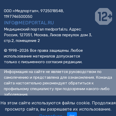
ООО «Медпортал», 9725018548,
1197746500050
INFO@MEDPORTAL.RU
Медицинский портал medportal.ru. Адрес:
Россия, 127051, Москва, Лихов переулок дом 3,
стр.2, помещение 2
© 1998—2026 Все права защищены. Любое
использование материалов допускается
только с письменного согласия редакции.
Информация на сайте не является руководством по
самолечению и представлена для ознакомления. Команда
сайта настоятельно рекомендует обратиться к
профильному специалисту при подозрении какого-либо
заболевания.
ИМЕЮТСЯ ПРОТИВОПОКАЗАНИЯ. НЕОБХОДИМА
На этом сайте используются файлы cookie. Продолжая
КОНСУЛЬТАЦИЯ СПЕЦИАЛИСТА.
просмотр сайта, вы разрешаете их использование.