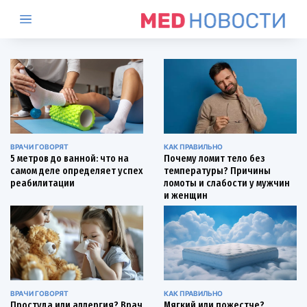
ВРАЧИ ГОВОРЯТ
КАК ПРАВИЛЬНО
5 метров до ванной: что на
Почему ломит тело без
самом деле определяет успех
температуры? Причины
реабилитации
ломоты и слабости у мужчин
и женщин
ВРАЧИ ГОВОРЯТ
КАК ПРАВИЛЬНО
Простуда или аллергия? Врач
Мягкий или пожестче?