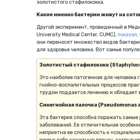
золотистого стафилококка.
Какие именно бактерии живут на сот
Другой эксперимент, проведенный в Мед
University Medical Center, CUMC),
показал
,
они переносят множество видов бактери
для здоровья человека. Вот самые попул
Золотистый стафилококк (Staphyloc
Это наиболее патогенная для человека 
гнойно-воспалительных процессов практ
трудом поддается лечению и обладает 
Синегнойная палочка (Pseudomonas 
Эта бактерия способна поражать самые 
заболеваний. Ее отличительная особенн
неприятна ее способность к «социальн
вокруг себя защитную пленку, затрудн