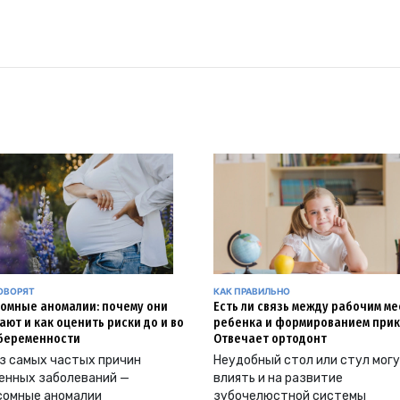
ОВОРЯТ
КАК ПРАВИЛЬНО
омные аномалии: почему они
Есть ли связь между рабочим м
ают и как оценить риски до и во
ребенка и формированием прик
беременности
Отвечает ортодонт
з самых частых причин
Неудобный стол или стул мог
енных заболеваний —
влиять и на развитие
сомные аномалии
зубочелюстной системы