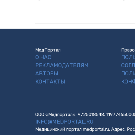
МедПортал
Право
О НАС
ПОЛ
РЕКЛАМОДАТЕЛЯМ
СОГ
АВТОРЫ
ПОЛ
КОНТАКТЫ
КОН
ООО «Медпортал», 9725018548, 11977465000
INFO@MEDPORTAL.RU
Медицинский портал medportal.ru. Адрес: Рос