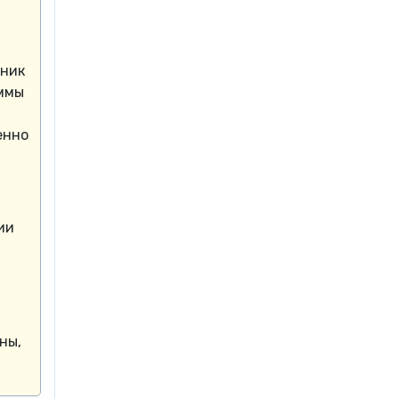
чник
аммы
енно
ии
ны,