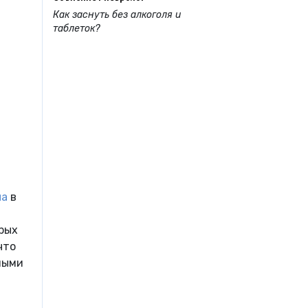
Как заснуть без алкоголя и
таблеток?
ла
в
орых
что
ными