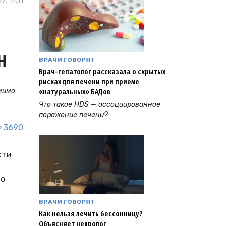
, 11:11
н
ВРАЧИ ГОВОРЯТ
Врач-гепатолог рассказала о скрытых
рисках для печени при приеме
омимо
«натуральных» БАДов
Что такое HDS — ассоциированное
поражение печени?
3690
сти
но
ВРАЧИ ГОВОРЯТ
Как нельзя лечить бессонницу?
Объясняет невролог