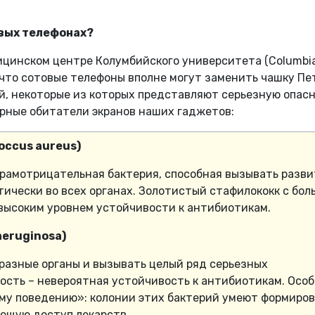
овых телефонах?
ицинском центре Колумбийского университета (Columbi
 что сотовые телефоны вполне могут заменить чашку Пе
й, некоторые из которых представляют серьезную опас
ярные обитатели экранов наших гаджетов:
occus aureus)
грамотрицательная бактерия, способная вызывать разв
ически во всех органах. Золотистый стафилококк с бо
высоким уровнем устойчивости к антибиотикам.
aeruginosa)
разные органы и вызывать целый ряд серьезных
ость – невероятная устойчивость к антибиотикам. Осо
ому поведению»: колонии этих бактерий умеют формиро
яющую доступ лекарств.