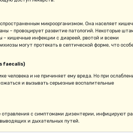
аспространенным микроорганизмом. Она населяет кише
рганы – провоцирует развитие патологий. Некоторые шт
 – кишечные инфекции с диареей, рвотой и всеми
ихиозы могут протекать в септической форме, что особ
 faecalis)
ке человека и не причиняет ему вреда. Но при ослаблен
ожаться и вызывать серьезные воспалительные
 отравления с симптомами дизентерии, инфицируют ра
евыводящих и дыхательных путей.