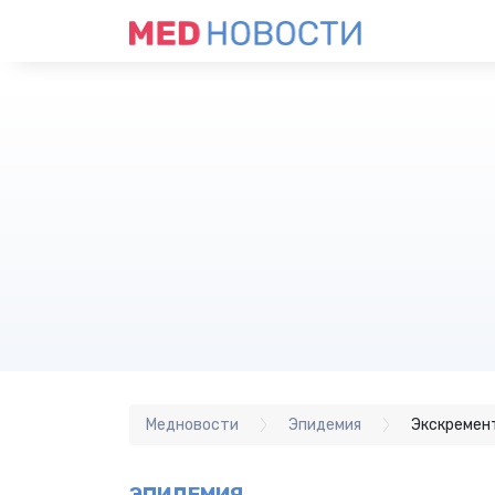
Медновости
Эпидемия
Экскремент