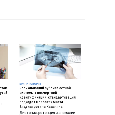
ВРАЧИ ГОВОРЯТ
естом
Роль аномалий зубочелюстной
уса?
системы в посмертной
идентификации: стандартизация
подходов в работах Ашота
ут
Владимировича Камаляна
Дистопия, ретенция и аномалии