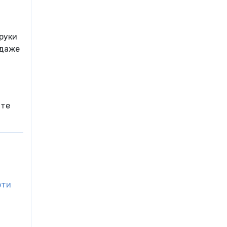
руки
 даже
йте
рти