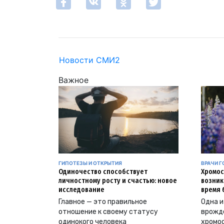
Новости СМИ2
Важное
ГИПОТЕЗЫ И ОТКРЫТИЯ
ВРАЧИ Г
Одиночество способствует
Хромос
личностному росту и счастью: новое
возник
исследование
время 
Главное — это правильное
Одна и
отношение к своему статусу
врожд
одинокого человека
хромо