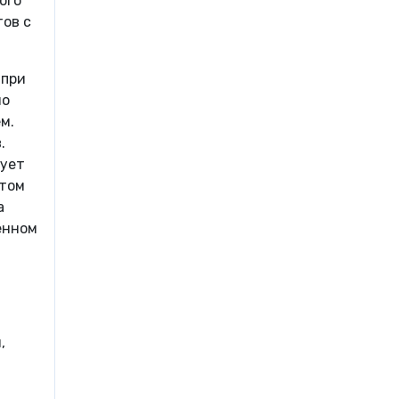
ого
тов с
 при
но
м.
.
дует
итом
а
енном
,