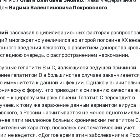
и МГМСУ
Ольги Олеговны Знойко
, главы Федерального
ИДом
Вадима Валентиновича Покровского
.
кий
рассказал о цивилизационных факторах распростр
ций многократно увеличился во второй половине XX века
нного введения лекарств, с развитием донорства кров
последнюю очередь, с распространением наркомании.
усные гепатиты В и С, являющиеся ведущей причиной
ение гепатитом B в большинстве случаев заканчивается
о иммунитета к данной инфекции. Однако у значительн
оническую форму, что приводит к снижению качества ж
ов – к циррозу или раку печени. Гепатит C переходит в
учаев, к тому же заражение данным вариантом вируса
вского, в России насчитывается не менее одного милл
енее пяти миллионов больных хроническим гепатитом C.
зительный характер, поскольку систематический учет
ии не ведется. «Долгое время этим заболеваниям в Рос