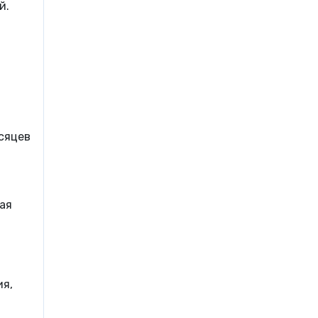
й.
сяцев
ая
ия,