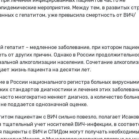
 при лечении инфицированных пациентов часто не
пидемические мероприятия. Между тем, в развитых ст
анных с гепатитом, уже превысила смертность от ВИЧ/
ий гепатит – медленное заболевание, при котором пацие
ть от других причин. Однако в России продолжительно
альной алкоголизации населения. Сочетание алкоголиз
ает жизнь пациента на десятки лет.
ие в России национального регистра больных вирусным
ких стандартов диагностики и лечения этих заболевани
асто многократно меняют диагноз, а количество больн
не поддается однозначной оценке.
итом пациентам с ВИЧ сильно повезло, полагает Исаков
ся тщательный учет носителей ВИЧ-инфекции, в соотве
я пациенты с ВИЧ и СПИДом могут получать необходим