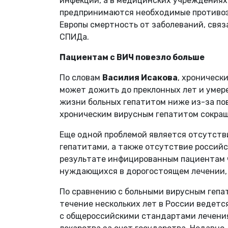
инфекции, а в медицинских учреждениях
предпринимаются необходимые противоэ
Европы смертность от заболеваний, связ
СПИДа.
Пациентам с ВИЧ повезло больше
По словам
Василия Исакова
, хроническ
может дожить до преклонных лет и умере
жизни больных гепатитом ниже из-за пов
хроническим вирусным гепатитом сокращ
Еще одной проблемой является отсутств
гепатитами, а также отсутствие российс
результате инфицированным пациентам ч
нуждающихся в дорогостоящем лечении, 
По сравнению с больными вирусным гепат
течение нескольких лет в России ведет
с общероссийскими стандартами лечени