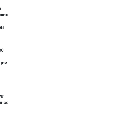
я
ских
ем
80
ции.
ли,
нное