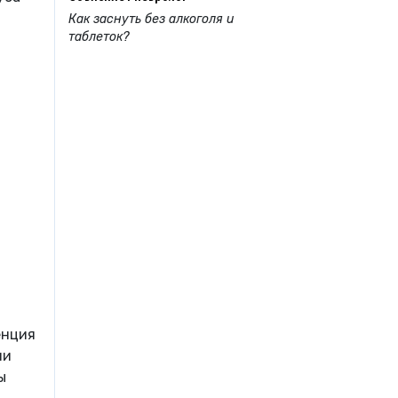
Как заснуть без алкоголя и
таблеток?
енция
ии
ы