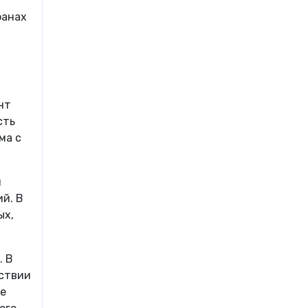
ранах
нт
сть
ма с
и
й. В
ых,
. В
тствии
ые