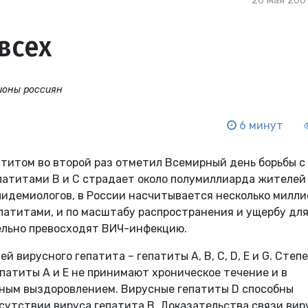
20 мая 2009
 всех
ионы россиян
6 минут
патитом во второй раз отметил Всемирный день борьбы с
епатитами B и С страдает около полумиллиарда жителей
пидемиологов, в России насчитывается несколько милли
патитами, и по масштабу распространения и ущербу дл
ельно превосходят ВИЧ-инфекцию.
 вирусного гепатита – гепатиты A, B, C, D, E и G. Степ
епатиты A и Е не принимают хроническое течение и в
ным выздоровлением. Вирусные гепатиты D способны
сутствии вируса гепатита B. Доказательства связи вир