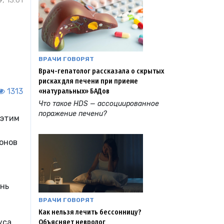
, 13:01
ВРАЧИ ГОВОРЯТ
Врач-гепатолог рассказала о скрытых
рисках для печени при приеме
1313
«натуральных» БАДов
Что такое HDS — ассоциированное
поражение печени?
 этим
онов
я
ень
ВРАЧИ ГОВОРЯТ
Как нельзя лечить бессонницу?
уса
Объясняет невролог