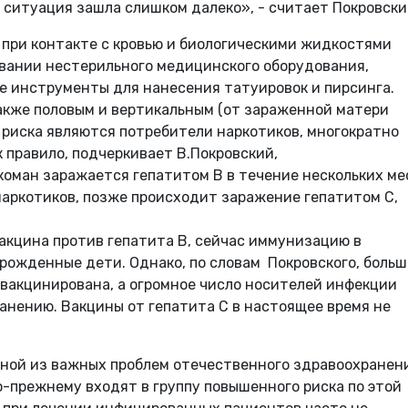
 ситуация зашла слишком далеко», - считает Покровски
 при контакте с кровью и биологическими жидкостями
овании нестерильного медицинского оборудования,
ые инструменты для нанесения татуировок и пирсинга.
кже половым и вертикальным (от зараженной матери
п риска являются потребители наркотиков, многократно
 правило, подчеркивает В.Покровский,
ман заражается гепатитом B в течение нескольких ме
наркотиков, позже происходит заражение гепатитом С,
вакцина против гепатита B, сейчас иммунизацию в
рожденные дети. Однако, по словам Покровского, больш
 вакцинирована, а огромное число носителей инфекции
анению. Вакцины от гепатита С в настоящее время не
дной из важных проблем отечественного здравоохранен
-прежнему входят в группу повышенного риска по этой