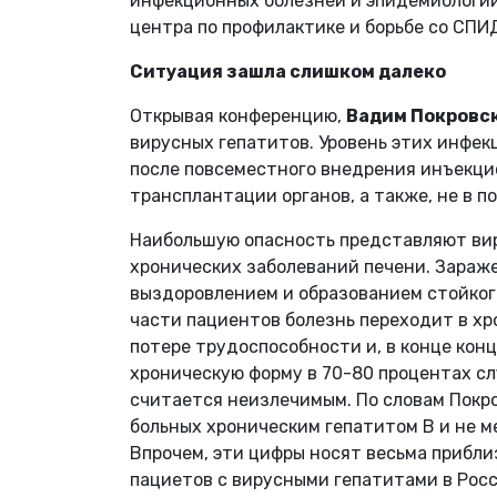
инфекционных болезней и эпидемиологи
центра по профилактике и борьбе со СП
Ситуация зашла слишком далеко
Открывая конференцию,
Вадим Покровс
вирусных гепатитов. Уровень этих инфек
после повсеместного внедрения инъекцио
трансплантации органов, а также, не в 
Наибольшую опасность представляют вир
хронических заболеваний печени. Зараж
выздоровлением и образованием стойког
части пациентов болезнь переходит в хр
потере трудоспособности и, в конце конц
хроническую форму в 70-80 процентах сл
считается неизлечимым. По словам Покро
больных хроническим гепатитом B и не м
Впрочем, эти цифры носят весьма прибли
пациетов с вирусными гепатитами в Росс