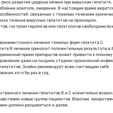
иск развития цирроза печени при вирусном гепатите,
бление алкоголя, ожирение. В настоящее время ведетс
 особенностей, связанных с тяжелым течением хрониче
гноза течения вирусных гепатитов не произошло,
ов, гастроэнтерологов или гепатологов необходимо вс
дикаментозного лечения тяжелых форм гепатита С
атите В лечение приносит положительные результаты в 
евременный прием препаратов может привести к полному
ровлению даже на поздних стадиях хронической инфек
гепатитов, Знойко рекомендует всем считающим себя
ания хотя бы раз в год.
твенного лечения гепатитов B и C значительно возрос
карствами новые группы пациентов. Впрочем, лекарстве
ами должно расширяться и далее.