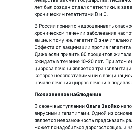
лекарства за счет государства. Недавно
лет был создан отдел статистики, в зад
хроническим гепатитами В и С.
В России принято недооценивать опаснос
хроническом течении заболевания часто
выше, к тому же, гепатит B значительно 
Эффекта от вакцинации против гепатита 
Даже если привить 80 процентов жителе
ожидать в течение 10-20 лет. При этом
цирроза печени является трансплантация
которое несопоставимы ни с вакцинацией,
начале лечения цирроз печени в подавл
Пожизненное наблюдение
В своем выступлении
Ольга Знойко
напо
вирусными гепатитами. Одной из основн
является невозможность предсказать раз
может понадобиться дорогостоящее, и ч