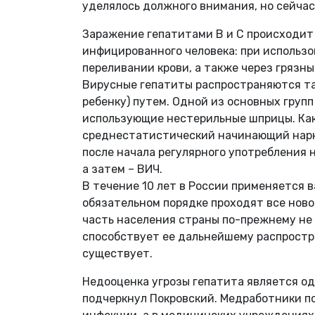
уделялось должного внимания, но сейчас
Заражение гепатитами B и С происходит
инфицированного человека: при использ
переливании крови, а также через грязн
Вирусные гепатиты распространяются та
ребенку) путем. Одной из основных груп
использующие нестерильные шприцы. Как
среднестатистический начинающий нарко
после начала регулярного употребления 
а затем – ВИЧ.
В течение 10 лет в России применяется 
обязательном порядке проходят все ново
часть населения страны по-прежнему не
способствует ее дальнейшему распростр
существует.
Недооценка угрозы гепатита является о
подчеркнул Покровский. Медработники по