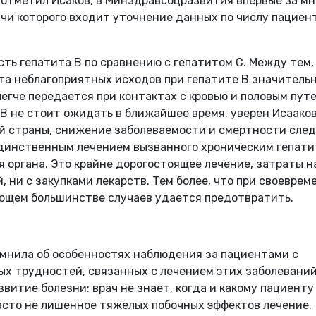
, отметил Исаков, в Минздравсоцразвития впервые за мн
ачи которого входит уточнение данных по числу пациен
ть гепатита B по сравнению с гепатитом С. Между тем,
та неблагоприятных исходов при гепатите B значитель
легче передается при контактах с кровью и половым путе
B не стоит ожидать в ближайшее время, уверен Исааков
й страны, снижение заболеваемости и смертности сле
 единственным лечением вызванного хроническим гепат
 органа. Это крайне дорогостоящее лечение, затраты н
 ни с закупками лекарств. Тем более, что при своеврем
яющем большинстве случаев удается предотвратить.
мнила об особенностях наблюдения за пациентами с
ых трудностей, связанных с лечением этих заболеваний
витие болезни: врач не знает, когда и какому пациенту
асто не лишенное тяжелых побочных эффектов лечение.