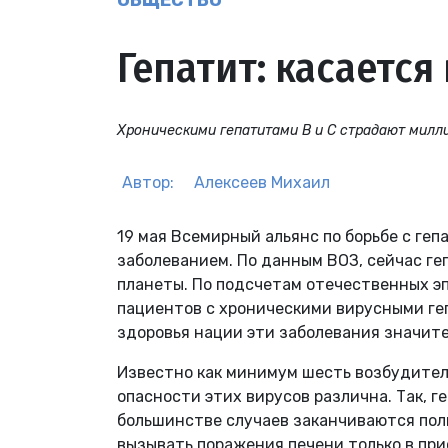
ОБЩЕСТВО
Гепатит: касается
Хроническими гепатитами B и С страдают милл
Автор:
Алексеев Михаил
19 мая Всемирный альянс по борьбе с ге
заболеванием. По данным ВОЗ, сейчас г
планеты. По подсчетам отечественных э
пациентов с хроническими вирусными ге
здоровья нации эти заболевания значит
Известно как минимум шесть возбудителей
опасности этих вирусов различна. Так, г
большинстве случаев заканчиваются пол
вызывать поражения печени только в при