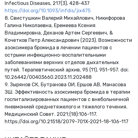
Infectious Diseases, 217(3), 428-437
https://doi.org/10.1093/infdis/jix475
8. Свистушкин Валерий Михайлович, Никифорова
Галина Николаевна, Еремеева Ксения
Владимировна, Деханов Артем Сергеевич, &
Кочетков Петр Александрович (2023). Возможности
азоксимера бромида в лечении пациентов с
острыми инфекционно-воспалительными
заболеваниями верхних отделов дыхательных
путей. Терапевтический архив, 95 (11), 951-957. doi:
10.26442/00403660.2023.11.202488
9. Зырянов СК, Бутранова ОИ, Ершов АВ, Манасова
ЗШ. Эффективность азоксимера бромида в терапии
госпитализированных пациентов с внебольничной
пневмонией среднетяжелого и тяжелого течения.
Медицинский Совет. 2021;(18):106-117.
https://doi.org/10.21518/2079-701X-2021-18-106-117