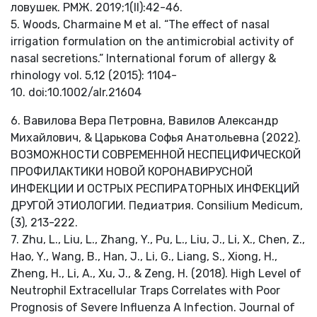
ловушек. РМЖ. 2019;1(II):42-46.
5. Woods, Charmaine M et al. “The effect of nasal
irrigation formulation on the antimicrobial activity of
nasal secretions.” International forum of allergy &
rhinology vol. 5,12 (2015): 1104-
10.
doi:10.1002/alr.21604
6. Вавилова Вера Петровна, Вавилов Александр
Михайлович, & Царькова Софья Анатольевна (2022).
ВОЗМОЖНОСТИ СОВРЕМЕННОЙ НЕСПЕЦИФИЧЕСКОЙ
ПРОФИЛАКТИКИ НОВОЙ КОРОНАВИРУСНОЙ
ИНФЕКЦИИ И ОСТРЫХ РЕСПИРАТОРНЫХ ИНФЕКЦИЙ
ДРУГОЙ ЭТИОЛОГИИ. Педиатрия. Consilium Medicum,
(3), 213-222.
7. Zhu, L., Liu, L., Zhang, Y., Pu, L., Liu, J., Li, X., Chen, Z.,
Hao, Y., Wang, B., Han, J., Li, G., Liang, S., Xiong, H.,
Zheng, H., Li, A., Xu, J., & Zeng, H. (2018). High Level of
Neutrophil Extracellular Traps Correlates with Poor
Prognosis of Severe Influenza A Infection. Journal of