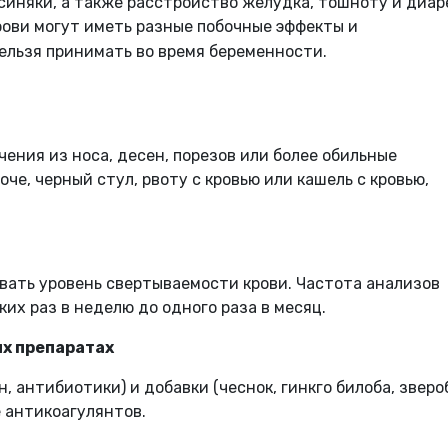
синяки, а также расстройство желудка, тошноту и диар
ови могут иметь разные побочные эффекты и
ельзя принимать во время беременности.
ения из носа, десен, порезов или более обильные
че, черный стул, рвоту с кровью или кашель с кровью,
вать уровень свертываемости крови. Частота анализов
ких раз в неделю до одного раза в месяц.
ых препаратах
, антибиотики) и добавки (чеснок, гинкго билоба, зверо
е антикоагулянтов.