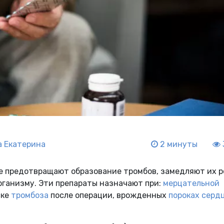
 Екатерина
2 минуты
ые предотвращают образование тромбов, замедляют их р
рганизму. Эти препараты назначают при:
мерцательной
ске
тромбоза
после операции, врожденных
пороках серд