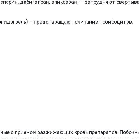
 гепарин, дабигатран, апиксабан) — затрудняют свертыв
клопидогрель) — предотвращают слипание тромбоцитов.
ные с приемом разжижающих кровь препаратов. Побочн