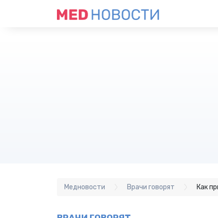
Медновости
Врачи говорят
Как п