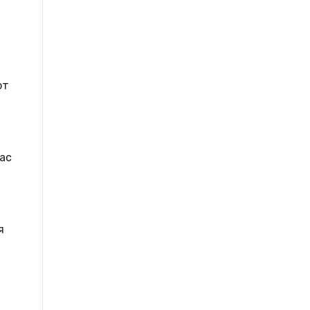
от
ас
я