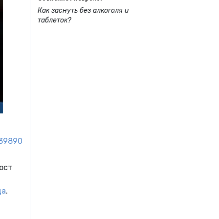
Как заснуть без алкоголя и
таблеток?
39890
ост
ца
.