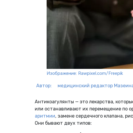
Изображение: Rawpixel.com/Freepik
Автор:
медицинский редактор
Мазеина
Антикоагулянты — это лекарства, котор
или останавливают их перемещение по о
аритмии
, замене сердечного клапана, ри
Они бывают двух типов: