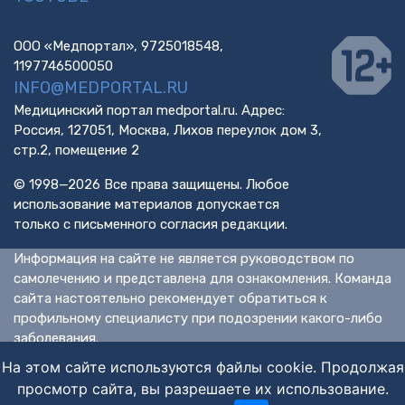
ООО «Медпортал», 9725018548,
1197746500050
INFO@MEDPORTAL.RU
Медицинский портал medportal.ru. Адрес:
Россия, 127051, Москва, Лихов переулок дом 3,
стр.2, помещение 2
© 1998—2026 Все права защищены. Любое
использование материалов допускается
только с письменного согласия редакции.
Информация на сайте не является руководством по
самолечению и представлена для ознакомления. Команда
сайта настоятельно рекомендует обратиться к
профильному специалисту при подозрении какого-либо
заболевания.
ИМЕЮТСЯ ПРОТИВОПОКАЗАНИЯ. НЕОБХОДИМА
На этом сайте используются файлы cookie. Продолжая
КОНСУЛЬТАЦИЯ СПЕЦИАЛИСТА.
просмотр сайта, вы разрешаете их использование.