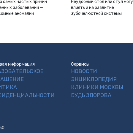
з самых частых причин
Неудобный стол или стул мог
енных заболеваний —
влиять и на развитие
сомные аномалии
зубочелюстной системы
вая информация
Сервисы
ЬЗОВАТЕЛЬСКОЕ
НОВОСТИ
ЛАШЕНИЕ
ЭНЦИКЛОПЕДИЯ
ИТИКА
КЛИНИКИ МОСКВЫ
ФИДЕНЦИАЛЬНОСТИ
БУДЬ ЗДОРОВА
50