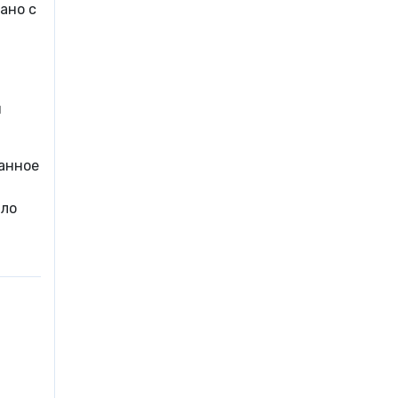
ано с
и
ванное
ало