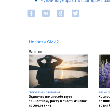
Мужчины умирают от синдрома раз
Новости СМИ2
Важное
ГИПОТЕЗЫ И ОТКРЫТИЯ
ВРАЧИ Г
Одиночество способствует
Хромос
личностному росту и счастью: новое
возник
исследование
время 