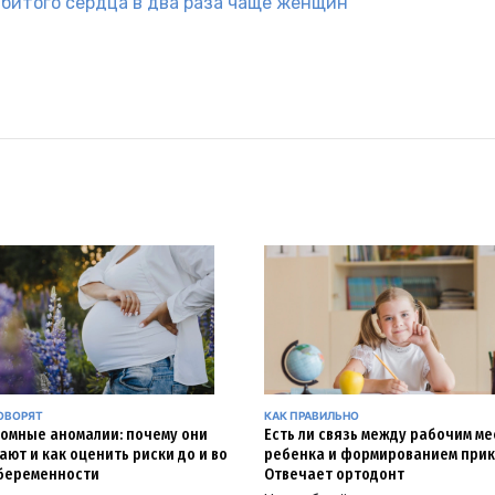
битого сердца в два раза чаще женщин
ОВОРЯТ
КАК ПРАВИЛЬНО
омные аномалии: почему они
Есть ли связь между рабочим м
ают и как оценить риски до и во
ребенка и формированием прик
беременности
Отвечает ортодонт