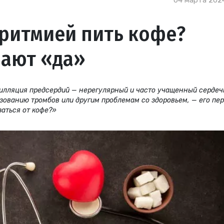
04 марта 2024
аритмией пить кофе?
чают «да»
брилляция предсердий — нерегулярный и часто учащенный серде
азованию тромбов или другим проблемам со здоровьем, — его пе
заться от кофе?»