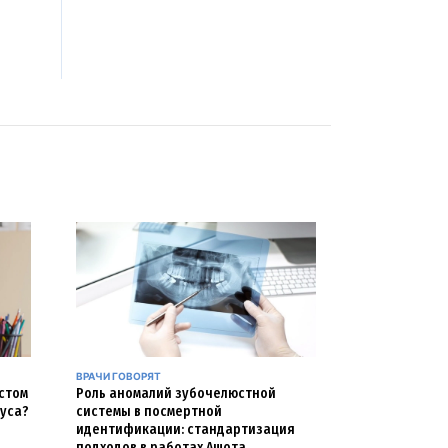
ВРАЧИ ГОВОРЯТ
естом
Роль аномалий зубочелюстной
уса?
системы в посмертной
идентификации: стандартизация
подходов в работах Ашота