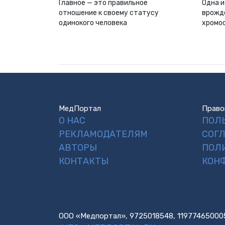
Главное — это правильное
Одна и
отношение к своему статусу
врожд
одинокого человека
хромо
МедПортал
Право
О НАС
ПОЛ
РЕКЛАМОДАТЕЛЯМ
СОГ
АВТОРЫ
ПОЛ
КОНТАКТЫ
КОН
ООО «Медпортал», 9725018548, 11977465000