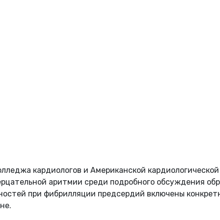
олледжа кардиологов и Американской кардиологической
ерцательной аритмии среди подробного обсуждения об
жностей при фибрилляции предсердий включены конкрет
не.