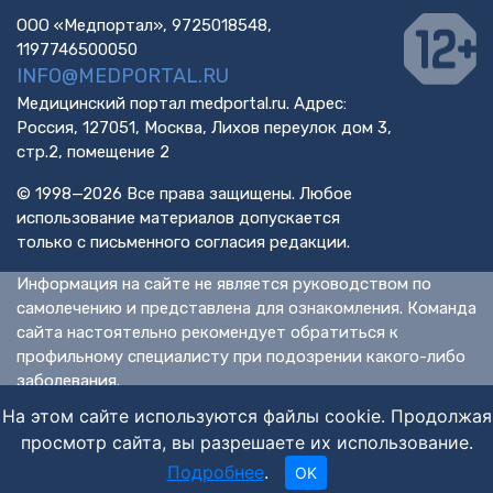
ООО «Медпортал», 9725018548,
1197746500050
INFO@MEDPORTAL.RU
Медицинский портал medportal.ru. Адрес:
Россия, 127051, Москва, Лихов переулок дом 3,
стр.2, помещение 2
© 1998—2026 Все права защищены. Любое
использование материалов допускается
только с письменного согласия редакции.
Информация на сайте не является руководством по
самолечению и представлена для ознакомления. Команда
сайта настоятельно рекомендует обратиться к
профильному специалисту при подозрении какого-либо
заболевания.
ИМЕЮТСЯ ПРОТИВОПОКАЗАНИЯ. НЕОБХОДИМА
На этом сайте используются файлы cookie. Продолжая
КОНСУЛЬТАЦИЯ СПЕЦИАЛИСТА.
просмотр сайта, вы разрешаете их использование.
Подробнее
.
OK