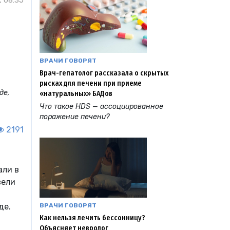
, 08:35
ВРАЧИ ГОВОРЯТ
Врач-гепатолог рассказала о скрытых
рисках для печени при приеме
де,
«натуральных» БАДов
Что такое HDS — ассоциированное
поражение печени?
2191
али в
вели
ВРАЧИ ГОВОРЯТ
де.
Как нельзя лечить бессонницу?
Объясняет невролог