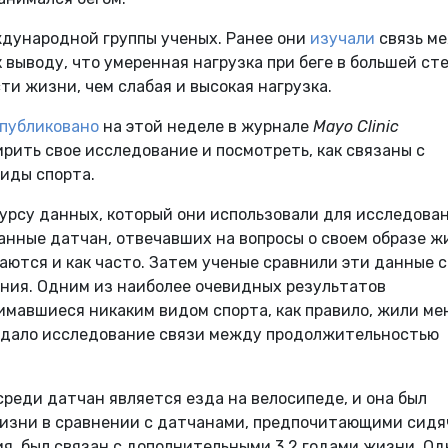
ждународной группы ученых. Ранее они
изучали
связь м
 выводу, что умеренная нагрузка при беге в большей ст
и жизни, чем слабая и высокая нагрузка.
публиковано
на этой неделе в журнале
Mayo Clinic
ирить свое исследование и посмотреть, как связаны с
иды спорта.
сурсу данных, который они использовали для исследова
данные датчан, отвечавших на вопросы о своем образе ж
аются и как часто. Затем ученые сравнили эти данные с
ния. Одним из наиболее очевидных результатов
нимавшиеся никаким видом спорта, как правило, жили ме
 дало исследование связи между продолжительностью
реди датчан является езда на велосипеде, и она был
жизни в сравнении с датчанами, предпочитающими сид
ия, был связан с дополнительными 3,2 годами жизни. Од