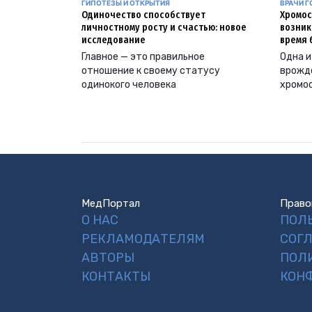
ГИПОТЕЗЫ И ОТКРЫТИЯ
ВРАЧИ Г
Одиночество способствует
Хромос
личностному росту и счастью: новое
возник
исследование
время 
Главное — это правильное
Одна и
отношение к своему статусу
врожд
одинокого человека
хромо
МедПортал
Право
О НАС
ПОЛ
РЕКЛАМОДАТЕЛЯМ
СОГ
АВТОРЫ
ПОЛ
КОНТАКТЫ
КОН