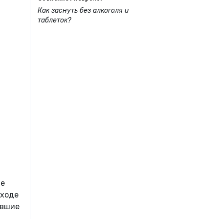
Как заснуть без алкоголя и
таблеток?
не
 ходе
авшие