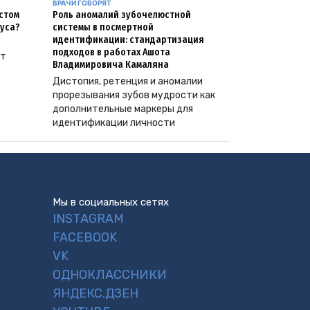
ВРАЧИ ГОВОРЯТ
естом
Роль аномалий зубочелюстной
уса?
системы в посмертной
идентификации: стандартизация
подходов в работах Ашота
ут
Владимировича Камаляна
Дистопия, ретенция и аномалии
прорезывания зубов мудрости как
дополнительные маркеры для
идентификации личности
Мы в социальных сетях
INSTAGRAM
FACEBOOK
VK
ОДНОКЛАССНИКИ
ЯНДЕКС.ДЗЕН