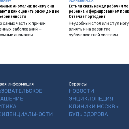
ОВОРЯТ
КАК ПРАВИЛЬНО
омные аномалии: почему они
Есть ли связь между рабочим м
ают и как оценить риски до и во
ребенка и формированием прик
беременности
Отвечает ортодонт
з самых частых причин
Неудобный стол или стул мог
енных заболеваний —
влиять и на развитие
сомные аномалии
зубочелюстной системы
вая информация
Сервисы
ЬЗОВАТЕЛЬСКОЕ
НОВОСТИ
ЛАШЕНИЕ
ЭНЦИКЛОПЕДИЯ
ИТИКА
КЛИНИКИ МОСКВЫ
ФИДЕНЦИАЛЬНОСТИ
БУДЬ ЗДОРОВА