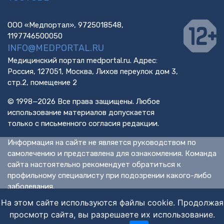
ООО «Медпортал», 9725018548,
1197746500050
INFO@MEDPORTAL.RU
Медицинский портал medportal.ru. Адрес:
Россия, 127051, Москва, Лихов переулок дом 3,
стр.2, помещение 2
© 1998—2026 Все права защищены. Любое
использование материалов допускается
только с письменного согласия редакции.
Информация на сайте не является руководством по
самолечению и представлена для ознакомления. Команда
сайта настоятельно рекомендует обратиться к
профильному специалисту при подозрении какого-либо
заболевания.
ИМЕЮТСЯ ПРОТИВОПОКАЗАНИЯ. НЕОБХОДИМА
На этом сайте используются файлы cookie. Продолжая
КОНСУЛЬТАЦИЯ СПЕЦИАЛИСТА.
просмотр сайта, вы разрешаете их использование.