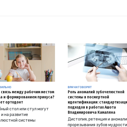
АВИЛЬНО
ВРАЧИ ГОВОРЯТ
и связь между рабочим местом
Роль аномалий зубочелюстной
а и формированием прикуса?
системы в посмертной
ет ортодонт
идентификации: стандартизац
подходов в работах Ашота
ный стол или стул могут
Владимировича Камаляна
 и на развитие
Дистопия, ретенция и аномал
елюстной системы
прорезывания зубов мудрости