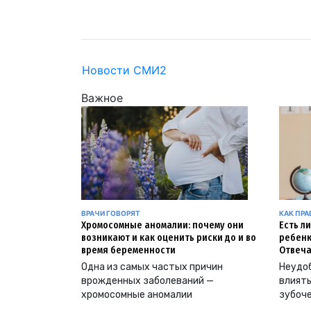
Новости СМИ2
Важное
ВРАЧИ ГОВОРЯТ
КАК ПР
Хромосомные аномалии: почему они
Есть л
возникают и как оценить риски до и во
ребенк
время беременности
Отвеча
Одна из самых частых причин
Неудоб
врожденных заболеваний —
влиять
хромосомные аномалии
зубоч