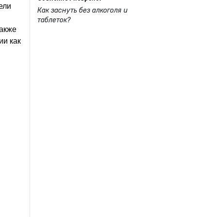
ели
Как заснуть без алкоголя и
таблеток?
также
ии как