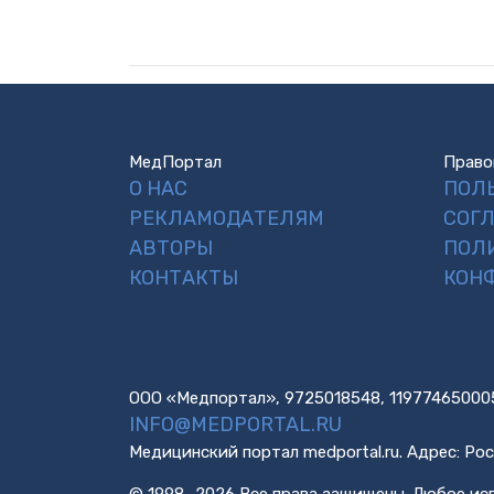
МедПортал
Право
О НАС
ПОЛ
РЕКЛАМОДАТЕЛЯМ
СОГ
АВТОРЫ
ПОЛ
КОНТАКТЫ
КОН
ООО «Медпортал», 9725018548, 11977465000
INFO@MEDPORTAL.RU
Медицинский портал medportal.ru. Адрес: Рос