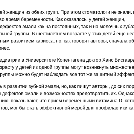
ей женщин из обеих групп. При этом стоматологи не знали, 
о время беременности. Как оказалось, у детей женщин,
ефектов эмали как на постоянных, так и на молочных зуба
льной группы.
В шестилетнем возрасте у этих детей еще не
ным развитием кариеса, но, как говорят авторы, сначала о
риес.
диатрии в Университете Копенгагена доктор Ханс Бисгаар
возрасту у детей из одной группы могут возникнуть множест
й группы можно будет наблюдать все тот же защитный эффект
 в развитии зубной эмали, но, как пишут авторы, до сих по
 дефектов эмали и возможностях предотвратить их. Однак
ению, показывают, что прием беременными витамина D, кот
тов, мог бы стать эффективной мерой для профилактики к