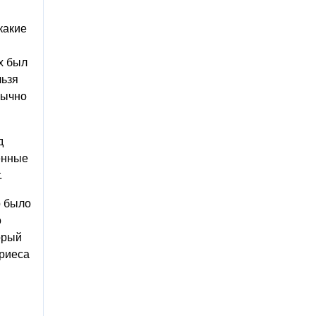
какие
х был
льзя
бычно
д
венные
.
р было
о
орый
ариеса