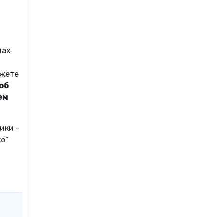
мах
ожете
об
ем
ики –
о”