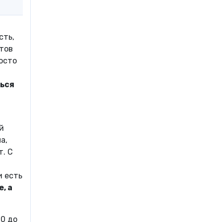
сть,
тов
росто
ться
й
а,
т. С
и есть
, а
00 до