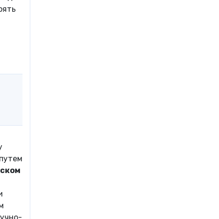
рять
у
 путем
ьском
и
м
аучно-