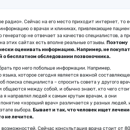
е радио». Сейчас на его место приходит интернет, то е
нформацию о врачах и клиниках, привлекающие пациен
 генератор не отвечает за качество специалистов, а п
 на этих сайтах есть вполне реальные отзывы.
Поэтому
ически оценивать информацию. Например, не покупа
й о бесплатном обследовании позвоночника.
обрать про него побольше информации. Например,
о языка, которое сегодня является важной составляюще
б поиска специалиста – спросить совета у другого врач
 общаются между собой, и обычно знают, кто чего стои
да я направлял людей к самым крутым врачам, а они
о понятие «хороший врач» различается у разных людей, 
 этапе выбора.
Бывает и так, что человек ищет лечение
о не лечится.
 возможностей. Сейчас консультация врача стоит от 8