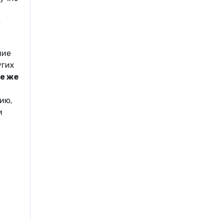
с
ние
угих
те же
ию,
и