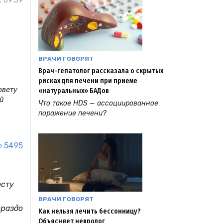
, 09:59
ВРАЧИ ГОВОРЯТ
Врач-гепатолог рассказала о скрытых
рисках для печени при приеме
овету
«натуральных» БАДов
й
Что такое HDS — ассоциированное
поражение печени?
5495
есту
ВРАЧИ ГОВОРЯТ
ораздо
Как нельзя лечить бессонницу?
Объясняет невролог