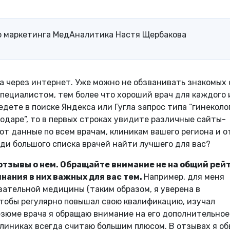
о маркетинга МедАналитика Настя Щербакова
а через интернет. Уже можно не обзванивать знакомых 
пециалистом, тем более что хороший врач для каждого 
едете в поиске Яндекса или Гугла запрос типа “гинеколо
одаре”, то в первых строках увидите различные сайты-
ают данные по всем врачам, клиникам вашего региона и 
еди большого списка врачей найти лучшего для вас?
отзывы о нем. Обращайте внимание не на общий рейт
нания в них важных для вас тем.
Например, для меня
зательной медицины (таким образом, я уверена в
чтобы регулярно повышал свою квалификацию, изучал
езюме врача я обращаю внимание на его дополнительное
линиках всегда считаю большим плюсом. В отзывах я о