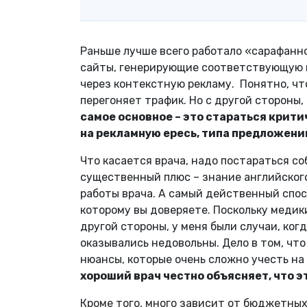
Раньше лучше всего работало «сарафанно
сайты, генерирующие соответствующую и
через контекстную рекламу. Понятно, что
перегоняет трафик. Но с другой стороны,
с
амое основное – это стараться крит
на рекламную ересь, типа предложени
Что касается врача, надо постараться с
существенный плюс – знание английског
работы врача. А самый действенный спосо
которому вы доверяете. Поскольку медики
другой стороны, у меня были случаи, ког
оказывались недовольны. Дело в том, чт
нюансы, которые очень сложно учесть на
хороший врач честно объясняет, что эт
Кроме того, много зависит от бюджетных