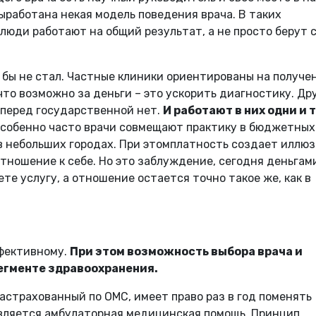
ыработана некая модель поведения врача. В таких
люди работают на общий результат, а не просто берут 
 бы не стал. Частные клиники ориентированы на получе
 что возможно за деньги – это ускорить диагностику. Др
перед государственной нет.
И работают в них одни и 
собенно часто врачи совмещают практику в бюджетных
в небольших городах. При этомплатность создает иллюз
тношение к себе. Но это заблуждение, сегодня деньгам
ете услугу, а отношение остается точно такое же, как в
ффективному.
При этом возможность выбора врача и
егменте здравоохранения.
астрахованный по ОМС, имеет право раз в год поменять
вляется амбулаторная медицинская помощь. Принцип