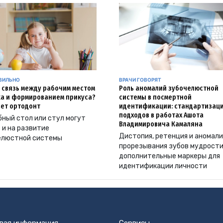
АВИЛЬНО
ВРАЧИ ГОВОРЯТ
и связь между рабочим местом
Роль аномалий зубочелюстной
а и формированием прикуса?
системы в посмертной
ет ортодонт
идентификации: стандартизац
подходов в работах Ашота
ный стол или стул могут
Владимировича Камаляна
 и на развитие
Дистопия, ретенция и аномал
елюстной системы
прорезывания зубов мудрости
дополнительные маркеры для
идентификации личности