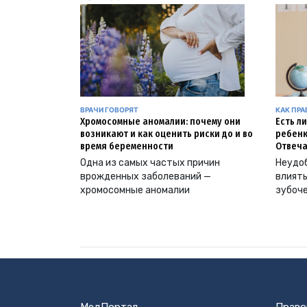
ВРАЧИ ГОВОРЯТ
КАК ПР
Хромосомные аномалии: почему они
Есть л
возникают и как оценить риски до и во
ребенк
время беременности
Отвеча
Одна из самых частых причин
Неудоб
врожденных заболеваний —
влиять
хромосомные аномалии
зубоч