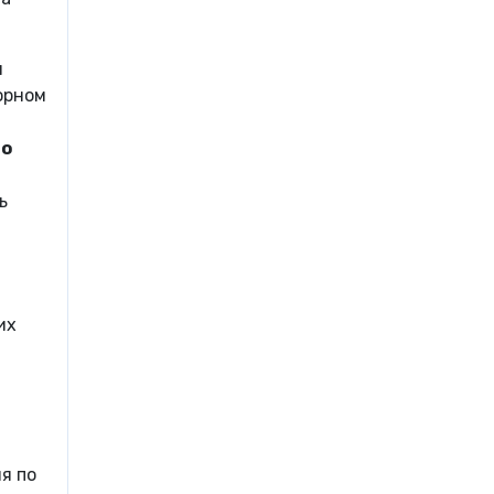
я
орном
но
ь
их
я по