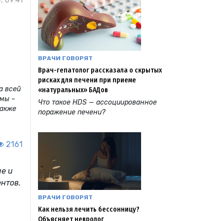
, 09:41
ВРАЧИ ГОВОРЯТ
Врач-гепатолог рассказала о скрытых
рисках для печени при приеме
а всей
«натуральных» БАДов
ммы –
Что такое HDS — ассоциированное
также
поражение печени?
2161
ие и
нтов.
ВРАЧИ ГОВОРЯТ
Как нельзя лечить бессонницу?
Объясняет невролог