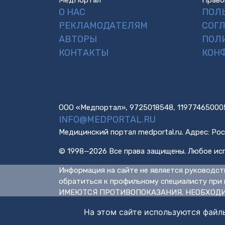
МедПортал
Право
О НАС
ПОЛ
РЕКЛАМОДАТЕЛЯМ
СОГ
АВТОРЫ
ПОЛ
КОНТАКТЫ
КОН
ООО «Медпортал», 9725018548, 11977465000
INFO@MEDPORTAL.RU
Медицинский портал medportal.ru. Адрес: Рос
© 1998—2026 Все права защищены. Любое исп
Информация на сайте не является руководст
обратиться к профильному специалисту при 
ИМЕЮТСЯ ПРОТИВОПОКАЗАНИЯ. НЕОБХОДИ
На этом сайте используются файл