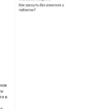
Как заснуть без алкоголя и
таблеток?
иков
ты
ти в
да