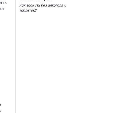
ыть
Как заснуть без алкоголя и
жет
таблеток?
и
о