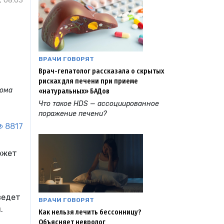
, 08:03
ВРАЧИ ГОВОРЯТ
Врач-гепатолог рассказала о скрытых
рисках для печени при приеме
нома
«натуральных» БАДов
Что такое HDS — ассоциированное
поражение печени?
8817
ожет
ведет
ВРАЧИ ГОВОРЯТ
и.
Как нельзя лечить бессонницу?
Объясняет невролог