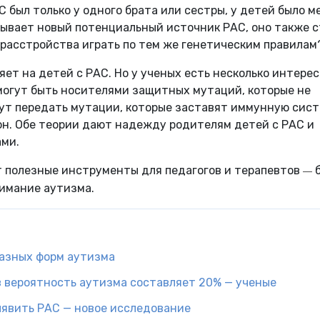
АС был только у одного брата или сестры, у детей было 
рывает новый потенциальный источник РАС, оно также 
 расстройства играть по тем же генетическим правилам
ияет на детей с РАС. Но у ученых есть несколько интере
могут быть носителями защитных мутаций, которые не
гут передать мутации, которые заставят иммунную сис
н. Обе теории дают надежду родителям детей с РАС и
ами.
т полезные инструменты для педагогов и терапевтов
—
имание аутизма.
разных форм аутизма
в вероятность аутизма составляет 20% — ученые
ыявить РАС — новое исследование