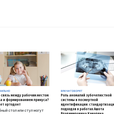
АВИЛЬНО
ВРАЧИ ГОВОРЯТ
и связь между рабочим местом
Роль аномалий зубочелюстной
а и формированием прикуса?
системы в посмертной
ет ортодонт
идентификации: стандартизац
подходов в работах Ашота
ный стол или стул могут
Владимировича Камаляна