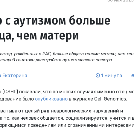
30 мая 2023
р с аутизмом больше
ца, чем матери
 сестер, рожденных с РАС, больше общего генома матери, чем ге
енарий генетики расстройств аутистического спектра.
 Екатерина
1 минута
(CSHL) показали, что во многих случаях именно отец м
ледование было
опубликовано
в журнале Cell Genomics.
хватывают целый ряд неврологических нарушений и
 то, как человек общается, социализируется, учится и 
вторяющимся поведением или ограниченными интересам