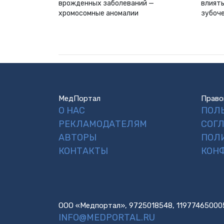
врожденных заболеваний —
влиять
хромосомные аномалии
зубоч
МедПортал
Право
О НАС
ПОЛ
РЕКЛАМОДАТЕЛЯМ
СОГ
АВТОРЫ
ПОЛ
КОНТАКТЫ
КОН
ООО «Медпортал», 9725018548, 11977465000
INFO@MEDPORTAL.RU