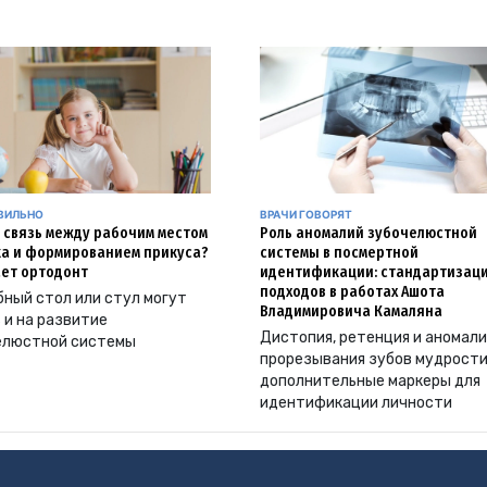
АВИЛЬНО
ВРАЧИ ГОВОРЯТ
и связь между рабочим местом
Роль аномалий зубочелюстной
а и формированием прикуса?
системы в посмертной
ет ортодонт
идентификации: стандартизац
подходов в работах Ашота
ный стол или стул могут
Владимировича Камаляна
 и на развитие
Дистопия, ретенция и аномал
елюстной системы
прорезывания зубов мудрости
дополнительные маркеры для
идентификации личности