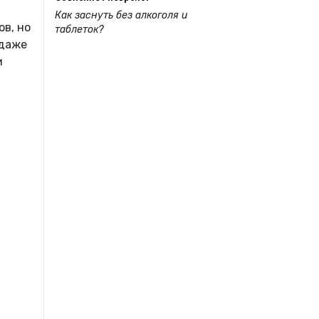
Как заснуть без алкоголя и
в, но
таблеток?
 даже
и