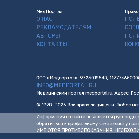
МедПортал
Право
О НАС
ПОЛ
РЕКЛАМОДАТЕЛЯМ
СОГ
АВТОРЫ
ПОЛ
КОНТАКТЫ
КОН
ООО «Медпортал», 9725018548, 11977465000
INFO@MEDPORTAL.RU
Медицинский портал medportal.ru. Адрес: Рос
© 1998—2026 Все права защищены. Любое исп
Информация на сайте не является руководст
обратиться к профильному специалисту при 
ИМЕЮТСЯ ПРОТИВОПОКАЗАНИЯ. НЕОБХОДИ