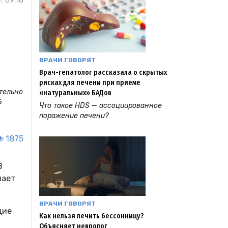
, 09:18
ВРАЧИ ГОВОРЯТ
Врач-гепатолог рассказала о скрытых
рисках для печени при приеме
тельно
«натуральных» БАДов
6
Что такое HDS — ассоциированное
поражение печени?
1875
В
шает
ВРАЧИ ГОВОРЯТ
щие
Как нельзя лечить бессонницу?
Объясняет невролог