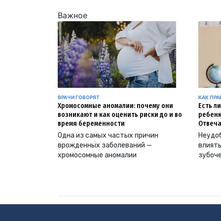
Важное
ВРАЧИ ГОВОРЯТ
КАК ПР
Хромосомные аномалии: почему они
Есть л
возникают и как оценить риски до и во
ребенк
время беременности
Отвеча
Одна из самых частых причин
Неудоб
врожденных заболеваний —
влиять
хромосомные аномалии
зубоч