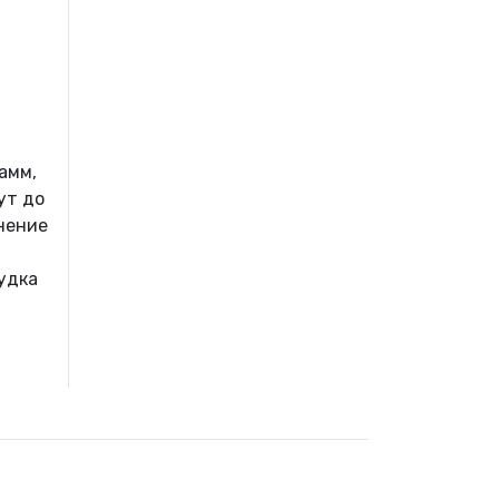
амм,
ут до
нение
удка