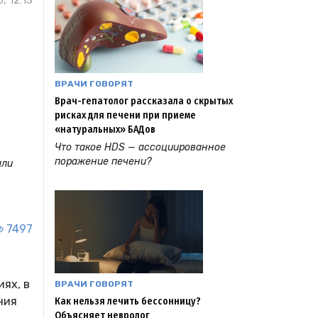
, 12:13
ВРАЧИ ГОВОРЯТ
Врач-гепатолог рассказала о скрытых
рисках для печени при приеме
«натуральных» БАДов
Что такое HDS — ассоциированное
поражение печени?
али
7497
ях, в
ВРАЧИ ГОВОРЯТ
ния
Как нельзя лечить бессонницу?
Объясняет невролог