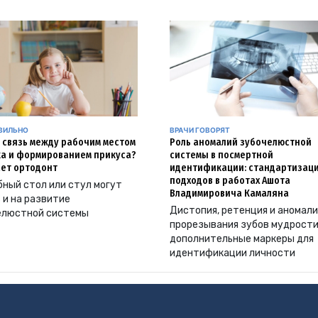
АВИЛЬНО
ВРАЧИ ГОВОРЯТ
и связь между рабочим местом
Роль аномалий зубочелюстной
а и формированием прикуса?
системы в посмертной
ет ортодонт
идентификации: стандартизац
подходов в работах Ашота
ный стол или стул могут
Владимировича Камаляна
 и на развитие
Дистопия, ретенция и аномал
елюстной системы
прорезывания зубов мудрости
дополнительные маркеры для
идентификации личности