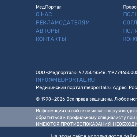
МедПортал
Право
О НАС
ПОЛ
РЕКЛАМОДАТЕЛЯМ
СОГ
АВТОРЫ
ПОЛ
КОНТАКТЫ
КОН
ООО «Медпортал», 9725018548, 11977465000
INFO@MEDPORTAL.RU
Медицинский портал medportal.ru. Адрес: Рос
© 1998—2026 Все права защищены. Любое исп
Информация на сайте не является руководст
обратиться к профильному специалисту при 
ИМЕЮТСЯ ПРОТИВОПОКАЗАНИЯ. НЕОБХОДИ
На этом сайте используются файл