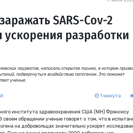
17 июля 2020
заражать SARS-Cov-2
я ускорения разработки
елевских лауреатов, написали открытое письмо, в котором призв
ытаний, подвергнуться воздействию патогеном. Это поможет
тают ученые.
ей
1 минута
ного института здравоохранения США (NIH) Фрэнсису
В своем обращении ученые говорят о том, что в испытани
огена на добровольцах значительно ускорят исследова