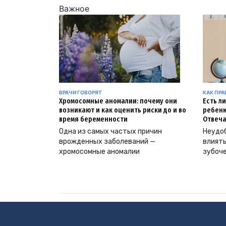
Важное
ВРАЧИ ГОВОРЯТ
КАК ПР
Хромосомные аномалии: почему они
Есть л
возникают и как оценить риски до и во
ребенк
время беременности
Отвеча
Одна из самых частых причин
Неудоб
врожденных заболеваний —
влиять
хромосомные аномалии
зубоч