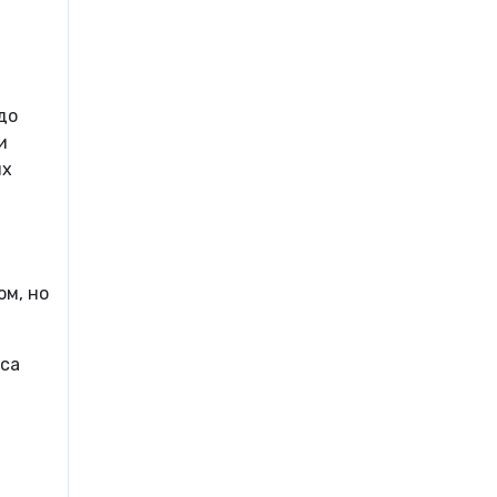
до
и
ях
м, но
уса