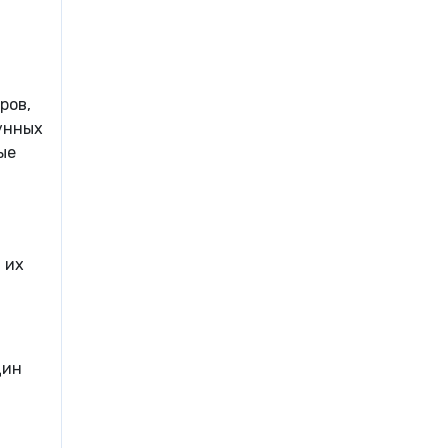
ров,
унных
ые
 их
цин