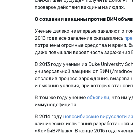
ближайшем будущем получить дополнител
проверке действия вакцины на людях.
О создании вакцины против ВИЧ объяв
Ученые далеко не впервые заявляют о том
2013 года все заявления оказывались
пр
потрачены огромные средства и время, б
даже повышали вероятность заражения 
В 2013 году ученым из Duke University Sc
универсальной вакцины от ВИЧ (/mednovo
отследив процесс зарождения, вызреван
и выяснив условия, при которых станови
В том же году ученые
объявили
, что им 
иммунодефицита.
В 2014 году
новосибирские вирусологи з
клинических испытаний разработанной 
«КомбиВИЧвак». В конце 2015 года учен