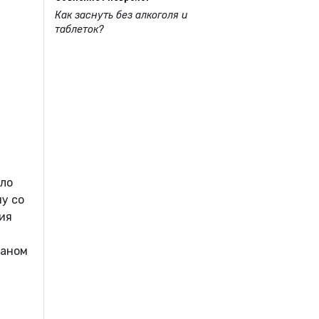
Как заснуть без алкоголя и
таблеток?
ало
у со
ия
таном