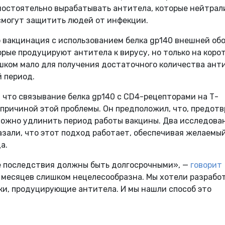
мостоятельно вырабатывать антитела, которые нейтра
могут защитить людей от инфекции.
 вакцинация с использованием белка gp140 внешней об
орые продуцируют антитела к вирусу, но только на коро
шком мало для получения достаточного количества ант
 период.
что связывание белка gp140 с CD4-рецепторами на Т-
я причиной этой проблемы. Он предположил, что, предот
можно удлинить период работы вакцины. Два исследова
оказали, что этот подход работает, обеспечивая желаемы
а.
ее последствия должны быть долгосрочными», —
говорит
 месяцев слишком нецелесообразна. Мы хотели разрабо
и, продуцирующие антитела. И мы нашли способ это