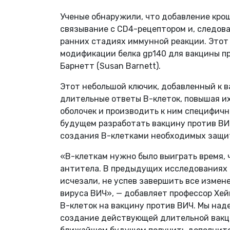
Ученые обнаружили, что добавление крош
связывание с CD4-рецептором и, следова
ранних стадиях иммунной реакции. Этот 
модификации белка gp140 для вакцины пр
Барнетт (Susan Barnett).
Этот небольшой ключик, добавленный к в
длительные ответы В-клеток, повышая и
оболочек и производить к ним специфичн
будущем разработать вакцину против ВИ
создания В-клетками необходимых защи
«В-клеткам нужно было выиграть время,
антитела. В предыдущих исследованиях о
исчезали, не успев завершить все измен
вируса ВИЧ», — добавляет профессор Хе
B-клеток на вакцину против ВИЧ. Мы над
создание действующей длительной вакц