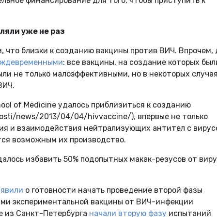
ьное финансирование для того, чтобы приступить к
ляли уже не раз
, что близки к созданию вакцины против ВИЧ. Впрочем, 
еждевременными
: все вакцины, на создание которых был
ыли не только малоэффективными, но в некоторых случа
ВИЧ.
hool of Medicine удалось приблизиться к созданию
sti/news/2013/04/04/hivvaccine/), впервые не только
ия и взаимодействия нейтрализующих антител с вирусо
тся возможным их производство.
удалось избавить 50% подопытных макак-резусов от вир
аявили
о готовности начать проведение второй фазы
ими экспериментальной вакцины от ВИЧ-инфекции
ые из Санкт-Петербурга
начали вторую фазу
испытаний