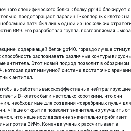
ечного специфического белка к белку gp140 блокирует е
тельно, предотвращает паралич Т-хелперных клеток на
небольшой патч был лишь одной из нескольких стратег
отив ВИЧ. Его разработала группа, возглавляемая Сьюз
акцине, содержащей белок gp140, гораздо лучше стиму
х способность распознавать различные контуры вирусн
ые антитела. Этот новый подход позволит в обозримом
Ч, которая дает иммунной системе достаточно времени
тных антител.
 чтобы выработать высокоэффективные нейтрализующие
тветы B-клеток были настолько короткими, что они
ения, необходимые для создания «серебряных пуль» для
йни. «Наше открытие позволит значительно улучшить о
еемся, что наше исследование значительно приблизит
ины против ВИЧ». Команда ученых рассчитывает в