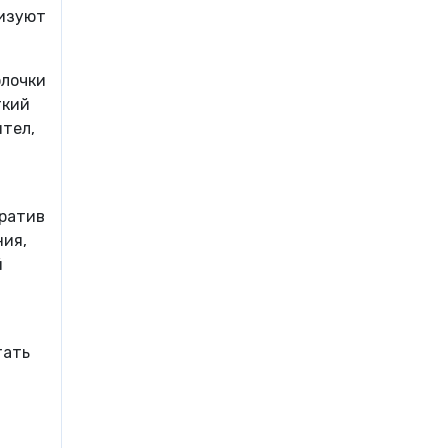
лизуют
олочки
ткий
ител,
вратив
ния,
й
тать