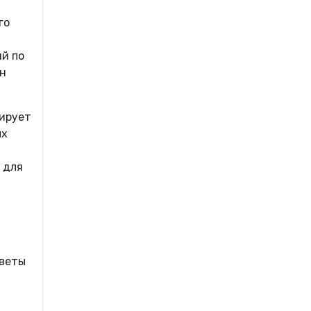
го
ий по
ан
лирует
ых
 для
тветы