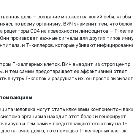
ственная цель — создание множества копий себя, чтобы
няясь по всему организму. ВИЧ знаменит тем, что белок
на рецепторы CD4 на поверхности лимфоцитов — Т-хелпе
 Они производят важные сигналы для других типов имм
антитела, и Т-киллеров, которые убивают инфицированн
торы Т-хелперных клеток, ВИЧ выводит из строя центр
ы, и тем самым предотвращает ее эффективный ответ
ть внутрь Т-клеток и разрушать их: он просто вызывает
нтом вакцины
ицита человека могут стать ключевым компонентом вак
система организма находит этот белок и генерирует
ь вируса и тем самым предотвращают его атаку на Т-
 достаточно долго, то с помощью Т-хелперных клеток