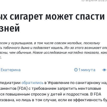
13 апреля 2023
х сигарет может спасти
изней
сом у курильщиков, в том числе совсем молодых, поскольку
 табачного дыма и подавляет кашель. Из-за этого возникает оп
асны, чем обычные. Новое исследование наглядно показало, как
.
 Екатерина
1 минута
 педиатрии
обратились
в Управление по санитарному на
каментов (FDA) с требованием запретить ментоловые
тся повышенным спросом у детей и подростков. В FDA
зована, но лишь в том случае, если ее эффективность б