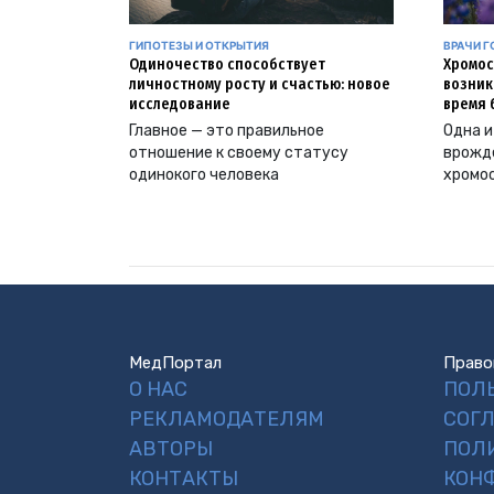
ГИПОТЕЗЫ И ОТКРЫТИЯ
ВРАЧИ Г
Одиночество способствует
Хромос
личностному росту и счастью: новое
возник
исследование
время 
Главное — это правильное
Одна и
отношение к своему статусу
врожд
одинокого человека
хромо
МедПортал
Право
О НАС
ПОЛ
РЕКЛАМОДАТЕЛЯМ
СОГ
АВТОРЫ
ПОЛ
КОНТАКТЫ
КОН