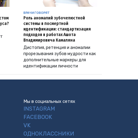
ВРАЧИ ГОВОРЯТ
естом
Роль аномалий зубочелюстной
уса?
системы в посмертной
идентификации: стандартизация
подходов в работах Ашота
ут
Владимировича Камаляна
Дистопия, ретенция и аномалии
прорезывания зубов мудрости как
дополнительные маркеры для
идентификации личности
Мы в социальных сетях
INSTAGRAM
FACEBOOK
VK
ОДНОКЛАССНИКИ