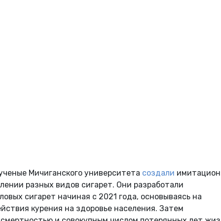
 ученые Мичиганского университета
создали
имитацион
лении разных видов сигарет. Они разработали
овых сигарет начиная с 2021 года, основываясь на
йствия курения на здоровье населения. Затем
смертностью и совокупным числом потерянных лет жиз