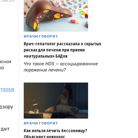
, 08:53
ВРАЧИ ГОВОРЯТ
Врач-гепатолог рассказала о скрытых
рисках для печени при приеме
«натуральных» БАДов
асная
Что такое HDS — ассоциированное
ой
поражение печени?
13058
дзору
ВРАЧИ ГОВОРЯТ
удет
Как нельзя лечить бессонницу?
Объясняет невролог