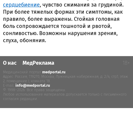
сердцебиение
, чувство сжимания за грудиной.
При более тяжелых формах эти симптомы, как
правило, более выражены. Стойкая головная
боль сопровождается тошнотой и рвотой,
сонливостью. Возможны нарушения зрения,
слуха, обоняния.
О нас
МедРеклама
18+
Медицинский портал
medportal.ru
.
Адрес: Россия, 119270, Москва, Лужнецкая набережная, д. 2/4, стр.1, этаж
2, помещение I, комната 18
E-mail:
info@medportal.ru
© 1998–2026. Все права защищены.
Любое использование материалов допускается только с письменного
согласия редакции.