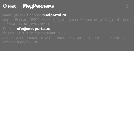
О нас
МедРеклама
18+
Медицинский портал
medportal.ru
.
Адрес: Россия, 119270, Москва, Лужнецкая набережная, д. 2/4, стр.1, этаж
2, помещение I, комната 18
E-mail:
info@medportal.ru
© 1998–2026. Все права защищены.
Любое использование материалов допускается только с письменного
согласия редакции.